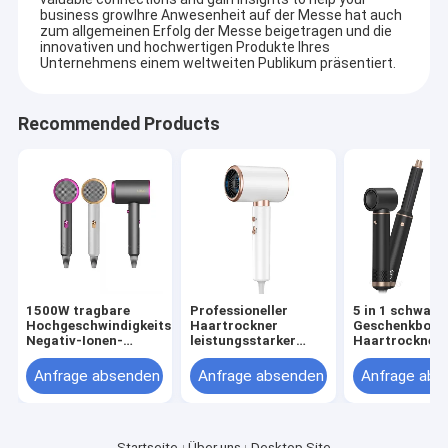
business growIhre Anwesenheit auf der Messe hat auch
zum allgemeinen Erfolg der Messe beigetragen und die
innovativen und hochwertigen Produkte Ihres
Unternehmens einem weltweiten Publikum präsentiert.
Recommended Products
1500W tragbare
Professioneller
5 in 1 schwarz
Hochgeschwindigkeits-
Haartrockner
Geschenkbox
Negativ-Ionen-
leistungsstarker
Haartrockner 
Haartrockner Revair
schneller Aufheizung
Step Profi Neg
Elektrische
Heiß-Kalt-
Ionen-Multi-
Anfrage absenden
Anfrage absenden
Anfrage abs
Haartrockner für
Anpassung
Funktion Style
Heim-Strahllos-
Ionenluft-
Profis
Blastrockner mit
Luftansammlung
Startseite
Über uns
Desktop Site