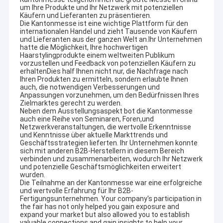
um Ihre Produkte und Ihr Netzwerk mit potenziellen
Käufern und Lieferanten zu präsentieren.
Die Kantonmesse ist eine wichtige Plattform für den
internationalen Handel und zieht Tausende von Käufern
und Lieferanten aus der ganzen Welt an.Ihr Unternehmen
hatte die Möglichkeit, Ihre hochwertigen
Haarstylingprodukte einem weltweiten Publikum
vorzustellen und Feedback von potenziellen Käufern zu
erhaltenDies half Ihnen nicht nur, die Nachfrage nach
Ihren Produkten zu ermitteln, sondern erlaubte Ihnen
auch, die notwendigen Verbesserungen und
Anpassungen vorzunehmen, um den Bedürfnissen Ihres
Zielmarktes gerecht zu werden.
Neben dem Ausstellungsaspekt bot die Kantonmesse
auch eine Reihe von Seminaren, Foren,und
Netzwerkveranstaltungen, die wertvolle Erkenntnisse
und Kenntnisse über aktuelle Markttrends und
Geschäftsstrategien lieferten. Ihr Unternehmen konnte
sich mit anderen B2B-Herstellern in diesem Bereich
verbinden und zusammenarbeiten, wodurch Ihr Netzwerk
und potenzielle Geschäftsmöglichkeiten erweitert
wurden.
Die Teilnahme an der Kantonmesse war eine erfolgreiche
und wertvolle Erfahrung für Ihr B2B-
Fertigungsunternehmen. Your company's participation in
the fair has not only helped you gain exposure and
expand your market but also allowed you to establish
valuable connections and gain insights to help your