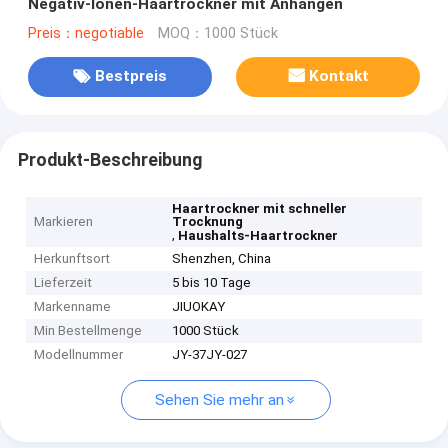
Negativ-Ionen-Haartrockner mit Anhängen
Preis：negotiable
MOQ：1000 Stück
Bestpreis
Kontakt
Produkt-Beschreibung
Haartrockner mit schneller
Markieren
Trocknung
,
Haushalts-Haartrockner
Herkunftsort
Shenzhen, China
Lieferzeit
5 bis 10 Tage
Markenname
JIUOKAY
Min Bestellmenge
1000 Stück
Modellnummer
JY-37JY-027
Sehen Sie mehr an