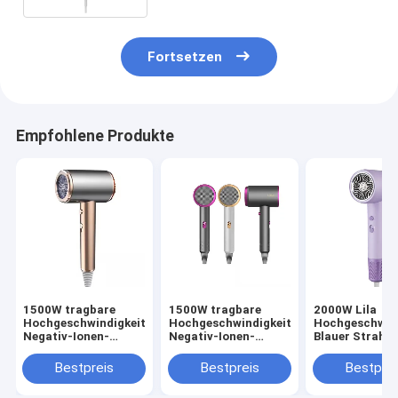
Fortsetzen
Empfohlene Produkte
1500W tragbare
1500W tragbare
2000W Lila
Hochgeschwindigkeits-
Hochgeschwindigkeits-
Hochgeschwind
Negativ-Ionen-
Negativ-Ionen-
Blauer Strahl
Haartrockner Revair
Haartrockner Revair
Negativ-Ionen 
Elektrische
Elektrische
Haartrockner
Bestpreis
Bestpreis
Bestprei
Haartrockner für
Haartrockner für
Temperatur fü
Heim-Strahllos-
Heim-Strahllos-
Haushalt einst