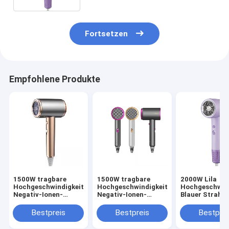
Fortsetzen
Empfohlene Produkte
1500W tragbare
1500W tragbare
2000W Lila
Hochgeschwindigkeits-
Hochgeschwindigkeits-
Hochgeschwind
Negativ-Ionen-
Negativ-Ionen-
Blauer Strahl
Haartrockner Revair
Haartrockner Revair
Negativ-Ionen 
Elektrische
Elektrische
Haartrockner
Bestpreis
Bestpreis
Bestprei
Haartrockner für
Haartrockner für
Temperatur fü
Heim-Strahllos-
Heim-Strahllos-
Haushalt einst