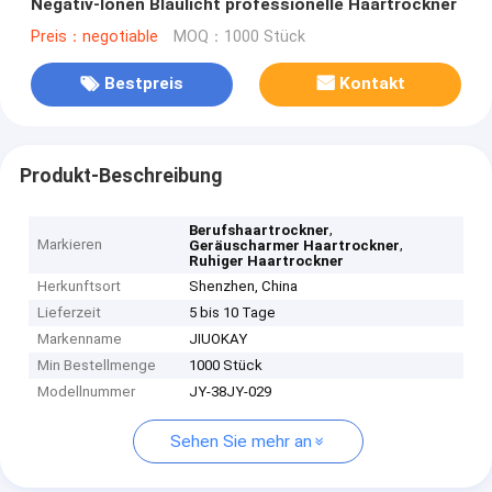
Negativ-Ionen Blaulicht professionelle Haartrockner
Preis：negotiable
MOQ：1000 Stück
Bestpreis
Kontakt
Produkt-Beschreibung
,
Berufshaartrockner
Markieren
,
Geräuscharmer Haartrockner
Ruhiger Haartrockner
Herkunftsort
Shenzhen, China
Lieferzeit
5 bis 10 Tage
Markenname
JIUOKAY
Min Bestellmenge
1000 Stück
Modellnummer
JY-38JY-029
Sehen Sie mehr an