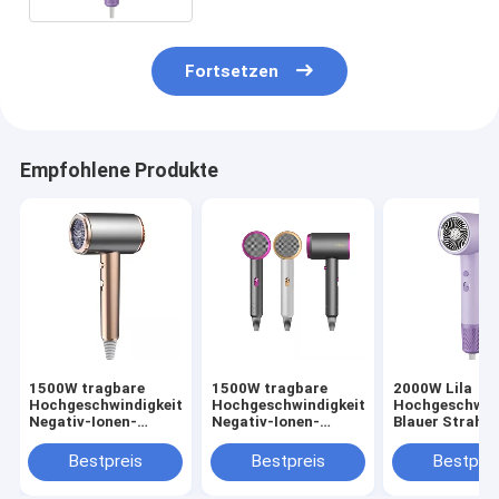
Fortsetzen
Empfohlene Produkte
1500W tragbare
1500W tragbare
2000W Lila
Hochgeschwindigkeits-
Hochgeschwindigkeits-
Hochgeschwind
Negativ-Ionen-
Negativ-Ionen-
Blauer Strahl
Haartrockner Revair
Haartrockner Revair
Negativ-Ionen 
Elektrische
Elektrische
Haartrockner
Bestpreis
Bestpreis
Bestprei
Haartrockner für
Haartrockner für
Temperatur fü
Heim-Strahllos-
Heim-Strahllos-
Haushalt einst