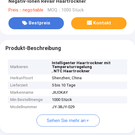
Negativ-Ionen Revair Haartrockner
Preis：negotiable
MOQ：1000 Stück
Bestpreis
Kontakt
Produkt-Beschreibung
Intelligenter Haartrockner mit
Markieren
Temperaturregelung
,
NTC Haartrockner
Herkunftsort
Shenzhen, China
Lieferzeit
5 bis 10 Tage
Markenname
JIUOKAY
Min Bestellmenge
1000 Stück
Modellnummer
JY-38JY-029
Sehen Sie mehr an