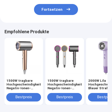
Fortsetzen
Empfohlene Produkte
1500W tragbare
1500W tragbare
2000W Lila
Hochgeschwindigkeits-
Hochgeschwindigkeits-
Hochgeschwind
Negativ-Ionen-
Negativ-Ionen-
Blauer Strahl
Haartrockner Revair
Haartrockner Revair
Negativ-Ionen 
Elektrische
Elektrische
Haartrockner
Bestpreis
Bestpreis
Bestprei
Haartrockner für
Haartrockner für
Temperatur fü
Heim-Strahllos-
Heim-Strahllos-
Haushalt einst
Profis
Profis