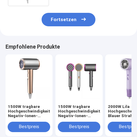
Fortsetzen
Empfohlene Produkte
1500W tragbare
1500W tragbare
2000W Lila
Hochgeschwindigkeits-
Hochgeschwindigkeits-
Hochgeschwind
Negativ-Ionen-
Negativ-Ionen-
Blauer Strahl
Haartrockner Revair
Haartrockner Revair
Negativ-Ionen 
Elektrische
Elektrische
Haartrockner
Bestpreis
Bestpreis
Bestprei
Haartrockner für
Haartrockner für
Temperatur fü
Heim-Strahllos-
Heim-Strahllos-
Haushalt einst