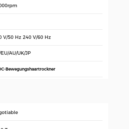
000rpm
0 V/50 Hz 240 V/60 Hz
/EU/AU/UK/JP
DC-Bewegungshaartrockner
gotiable