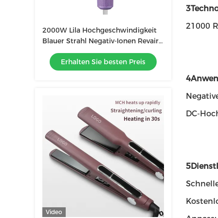
3Techno
21000 R
2000W Lila Hochgeschwindigkeit
Blauer Strahl Negativ-Ionen Revair
Haartrockner Temperatur für den
Erhalten Sie besten Preis
Haushalt einstellbar
4Anwen
Negative
DC-Hoch
5Dienstl
Schnelle
Kostenl
Video