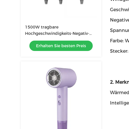
Geschwi
Negativ
1500W tragbare
Spannun
Hochgeschwindigkeits-Negativ-
Ionen-Haartrockner Revair
Farbe: 
Erhalten Sie besten Preis
Elektrische Haartrockner für Heim-
Stecker
Strahllos-Profis
2. Merk
Wärmed
Intelli