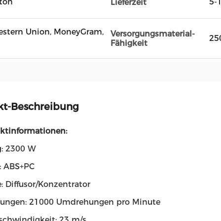
rton
5-
Lieferzeit
 Western Union, MoneyGram,
Versorgungsmaterial-
25
Fähigkeit
kt-Beschreibung
uktinformationen:
g: 2300 W
l: ABS+PC
: Diffusor/Konzentrator
ungen: 21000 Umdrehungen pro Minute
chwindigkeit: 23 m/s