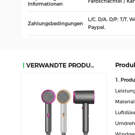
Farbschachtel / Ka
Informationen
L/C, D/A, D/P, T/T,
Zahlungsbedingungen
Paypal,
Produ
VERWANDTE PRODUKTE
1. Prod
Leistun
Materia
Luftdüse
Umdreh
Windges