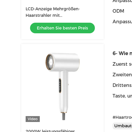
Anpassu
LCD-Anzeige Mehrgrößen-
ODM
Haarstrahler mit
Anpassu
Berührungstechnik und MCH-
Erhalten Sie besten Preis
Heiztechnologie
6- Wie 
Zuerst s
Zweiten
Drittens
Taste, 
#Haartro
Video
Umbaut
2000W leistungsfähiger