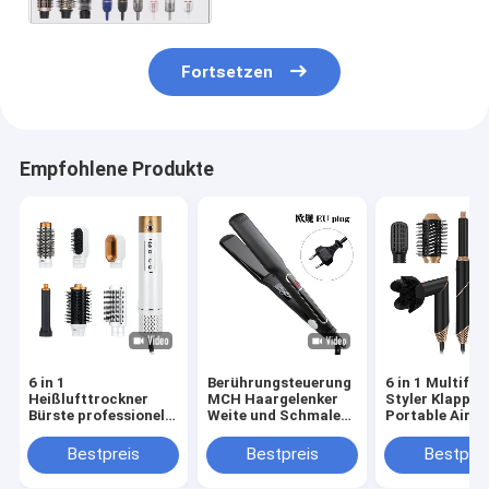
Fortsetzen
Empfohlene Produkte
6 in 1
Berührungsteuerung
6 in 1 Multifun
Heißlufttrockner
MCH Haargelenker
Styler Klappba
Bürste professionelle
Weite und Schmale
Portable Air W
Haarstrahler
Mehrfachgrößen-
Curling Neues 
Haarbürste
LCD-Bildschirm
Reisen
Bestpreis
Bestpreis
Bestprei
Hochgeschwindigkeitsblastrockner
Heißluftbürst
Set
Kamm