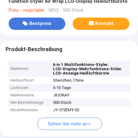
Funktion Styler Air Wrap LCD-Display Heißluftbürste
Preis：negotiable
MOQ：500 Stück
Bestpreis
Kontakt
Produkt-Beschreibung
,
6 in 1 Multifunktions-Styler
Markieren
,
LCD-Display-Mehrfunktions-Stiler
LCD-Anzeige Heißluftbürste
Herkunftsort
Shenzhen, China
Lieferzeit
5-10 Tage
Markenname
JIUOKAY
Min Bestellmenge
500 Stück
Modellnummer
JY-372EMY-02
Sehen Sie mehr an