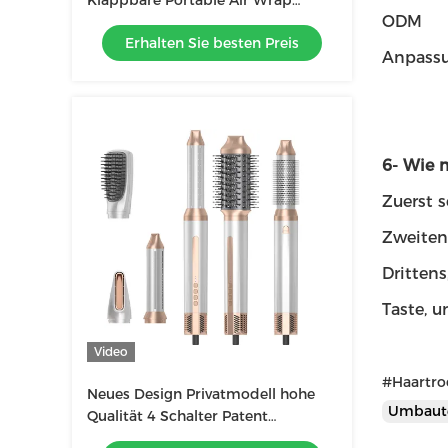
Klappbare Portable Air Wrap
ODM
Curling Neues Design Reisen
Erhalten Sie besten Preis
Heißluftbürste Kamm
Anpassu
6- Wie 
Zuerst s
Zweiten
Drittens
Taste, 
Video
#Haartro
Neues Design Privatmodell hohe
Umbaut
Qualität 4 Schalter Patent
Haartrockner Multifunktion