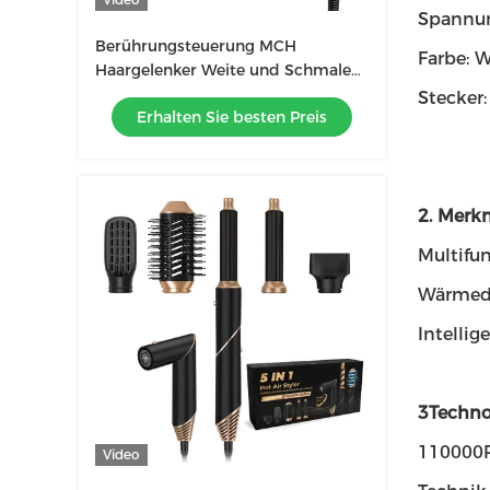
Spannun
Berührungsteuerung MCH
Farbe: 
Haargelenker Weite und Schmale
Mehrfachgrößen-LCD-Bildschirm
Stecker
Erhalten Sie besten Preis
2. Merk
Multifun
Wärmed
Intelli
3Techno
110000R
Video