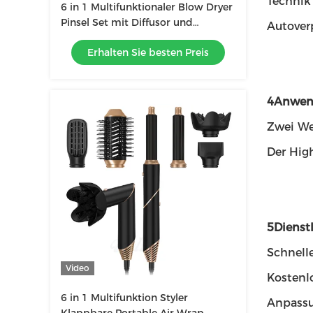
Technik
6 in 1 Multifunktionaler Blow Dryer
Pinsel Set mit Diffusor und
Autover
Lederkoffer
Erhalten Sie besten Preis
4Anwen
Zwei We
Der High
5Dienstl
Schnelle
Video
Kostenl
6 in 1 Multifunktion Styler
Anpassu