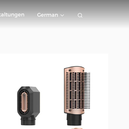
taltungen
German