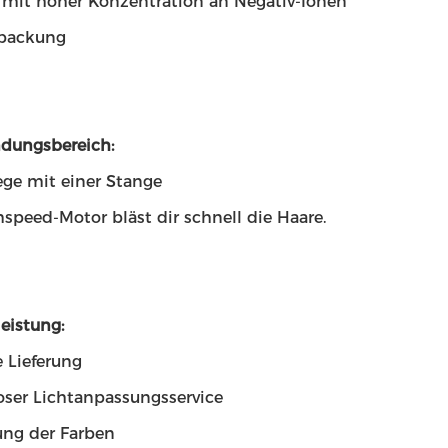
 mit hoher Konzentration an Negativ-Ionen
packung
dungsbereich:
ge mit einer Stange
speed-Motor bläst dir schnell die Haare.
eistung:
 Lieferung
oser Lichtanpassungsservice
ng der Farben