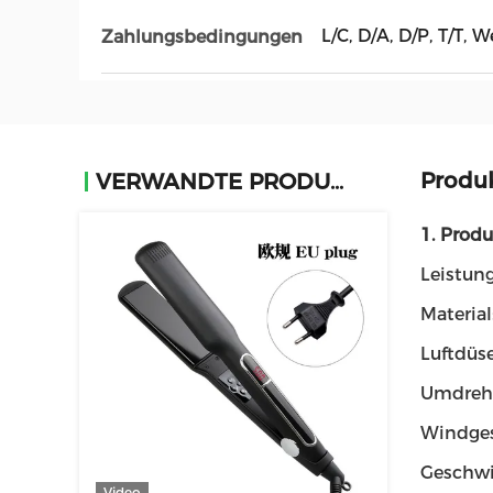
L/C, D/A, D/P, T/T, 
Zahlungsbedingungen
Produ
VERWANDTE PRODUKTE
1. Prod
Leistun
Materia
Luftdüse
Umdreh
Windges
Geschwi
Video