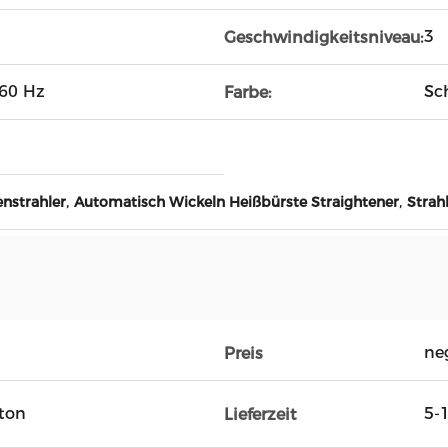
3
Geschwindigkeitsniveau:
/60 Hz
Sc
Farbe:
,
,
enstrahler
Automatisch Wickeln Heißbürste Straightener
Strah
ne
Preis
rton
5-
Lieferzeit