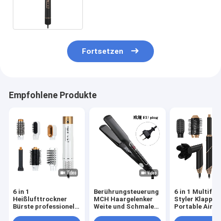
Wärmedämmung zum
Verhindern von Frisuren
Fortsetzen
Empfohlene Produkte
6 in 1
Berührungsteuerung
6 in 1 Multifun
Heißlufttrockner
MCH Haargelenker
Styler Klappba
Bürste professionelle
Weite und Schmale
Portable Air W
Haarstrahler
Mehrfachgrößen-
Curling Neues 