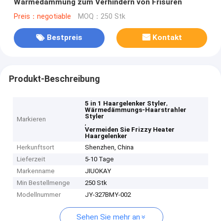
Wärmedämmung zum Verhindern von Frisuren
Preis：negotiable
MOQ：250 Stk
Bestpreis
Kontakt
Produkt-Beschreibung
,
5 in 1 Haargelenker Styler
Wärmedämmungs-Haarstrahler
Styler
Markieren
,
Vermeiden Sie Frizzy Heater
Haargelenker
Herkunftsort
Shenzhen, China
Lieferzeit
5-10 Tage
Markenname
JIUOKAY
Min Bestellmenge
250 Stk
Modellnummer
JY-327BMY-002
Sehen Sie mehr an