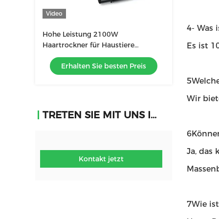
Video
4- Was i
Hohe Leistung 2100W
Haartrockner für Haustiere
Es ist 
Geräuscharme
Erhalten Sie besten Preis
Haustierpflegeausrüstung
Stufenlose
5Welche
Windgeschwindigkeitsregelung
Wir biet
TRETEN SIE MIT UNS IN VERBINDUNG
6Können
Ja, das
Kontakt jetzt
Massenb
7Wie is