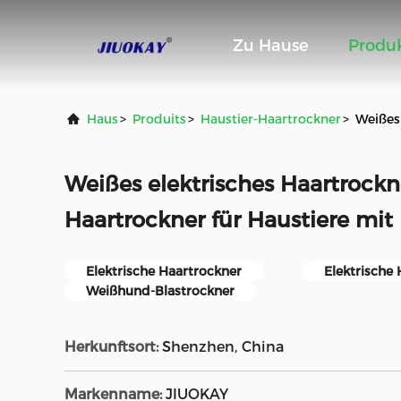
Zu Hause
Produ
Haus
>
Produits
>
Haustier-Haartrockner
>
Weißes 
Weißes elektrisches Haartrockn
Haartrockner für Haustiere mit I
Elektrische Haartrockner
Elektrische 
Weißhund-Blastrockner
Herkunftsort:
Shenzhen, China
Markenname:
JIUOKAY