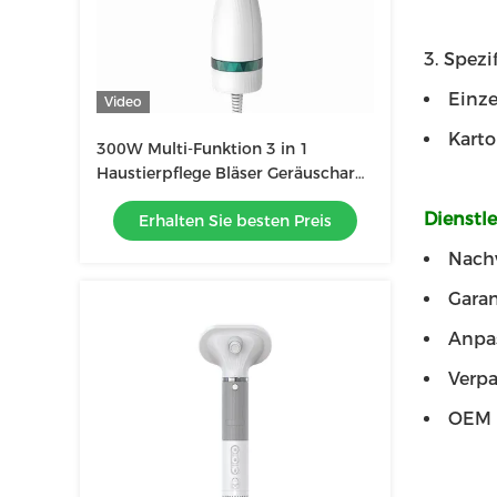
3. Spezi
Einze
Video
Karto
300W Multi-Funktion 3 in 1
Haustierpflege Bläser Geräuscharm
Konstante Wind Katze Hund
Dienstl
Erhalten Sie besten Preis
Haustier Haartrockner
Nachv
Garan
Anpas
Verpa
OEM 