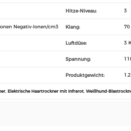
3
Hitze-Niveau:
ionen Negativ-Ionen/cm3
70
Klang:
3 
Luftdüse:
11
Spannung:
1.2
Produktgewicht:
,
,
ner
Elektrische Haartrockner mit Infrarot
Weißhund-Blastrockn