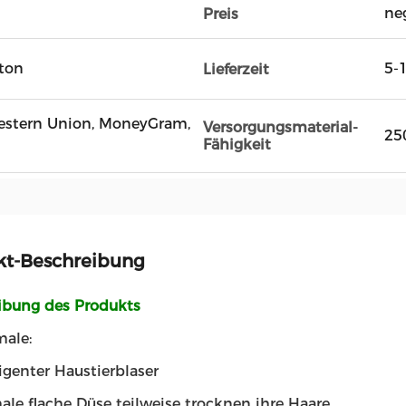
ne
Preis
rton
5-
Lieferzeit
 Western Union, MoneyGram,
Versorgungsmaterial-
25
Fähigkeit
kt-Beschreibung
ibung des Produkts
male:
ligenter Haustierblaser
le flache Düse teilweise trocknen ihre Haare