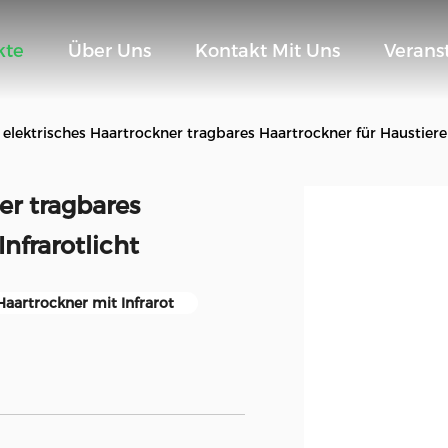
kte
Über Uns
Kontakt Mit Uns
Verans
elektrisches Haartrockner tragbares Haartrockner für Haustiere 
er tragbares
nfrarotlicht
Haartrockner mit Infrarot