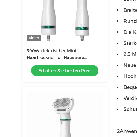
Breit
Runde
Die K
Video
Stark
300W elektrischer Mini-
2.5 M
Haartrockner für Haustiere
Geräuscharme Katzen Hunde
Neue
Erhalten Sie besten Preis
Pflege Blaser Wasserblaser für
Hochl
Haustiere
Beque
Verdi
Schut
2Anwend