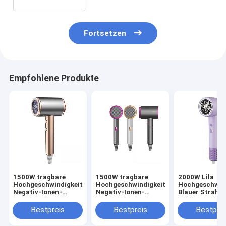
Fortsetzen
Empfohlene Produkte
1500W tragbare
1500W tragbare
2000W Lila
Hochgeschwindigkeits-
Hochgeschwindigkeits-
Hochgeschwind
Negativ-Ionen-
Negativ-Ionen-
Blauer Strahl
Haartrockner Revair
Haartrockner Revair
Negativ-Ionen 
Elektrische
Elektrische
Haartrockner
Bestpreis
Bestpreis
Bestprei
Haartrockner für
Haartrockner für
Temperatur fü
Heim-Strahllos-
Heim-Strahllos-
Haushalt einst