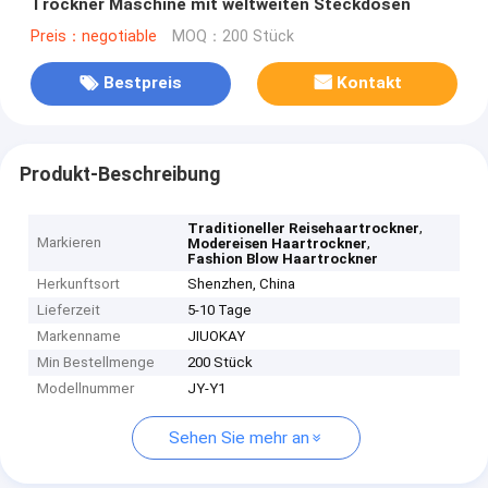
Trockner Maschine mit weltweiten Steckdosen
Preis：negotiable
MOQ：200 Stück
Bestpreis
Kontakt
Produkt-Beschreibung
,
Traditioneller Reisehaartrockner
Markieren
,
Modereisen Haartrockner
Fashion Blow Haartrockner
Herkunftsort
Shenzhen, China
Lieferzeit
5-10 Tage
Markenname
JIUOKAY
Min Bestellmenge
200 Stück
Modellnummer
JY-Y1
Sehen Sie mehr an