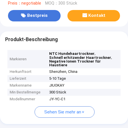
Preis：negotiable
MOQ：300 Stück
Bestpreis
Kontakt
Produkt-Beschreibung
,
NTC Hundehaartrockner
,
Schnell erhitzender Haartrockner
Markieren
Negative Ionen Trockner für
Haustiere
Herkunftsort
Shenzhen, China
Lieferzeit
5-10 Tage
Markenname
JIUOKAY
Min Bestellmenge
300 Stück
Modellnummer
JY-YC-C1
Sehen Sie mehr an