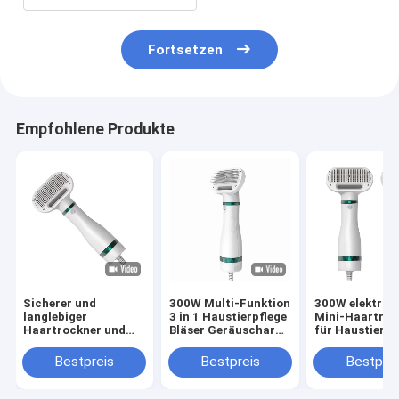
Fortsetzen
Empfohlene Produkte
Sicherer und
300W Multi-Funktion
300W elektris
langlebiger
3 in 1 Haustierpflege
Mini-Haartroc
Haartrockner und
Bläser Geräuscharm
für Haustiere
Kamm mit
Konstante Wind
Geräuscharm
abnehmbarem Kopf
Katze Hund Haustier
Katzen Hunde 
Bestpreis
Bestpreis
Bestprei
Haartrockner
Blaser Wasser
für Haustiere