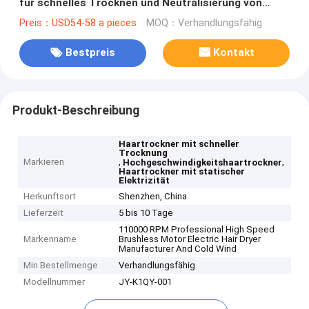
für schnelles Trocknen und Neutralisierung von
statischer Elektrizität
Preis：USD54-58 a pieces
MOQ：Verhandlungsfähig
Bestpreis
Kontakt
Produkt-Beschreibung
Haartrockner mit schneller
Trocknung
Markieren
,
,
Hochgeschwindigkeitshaartrockner
Haartrockner mit statischer
Elektrizität
Herkunftsort
Shenzhen, China
Lieferzeit
5 bis 10 Tage
110000 RPM Professional High Speed
Markenname
Brushless Motor Electric Hair Dryer
Manufacturer And Cold Wind
Min Bestellmenge
Verhandlungsfähig
Modellnummer
JY-K1QY-001