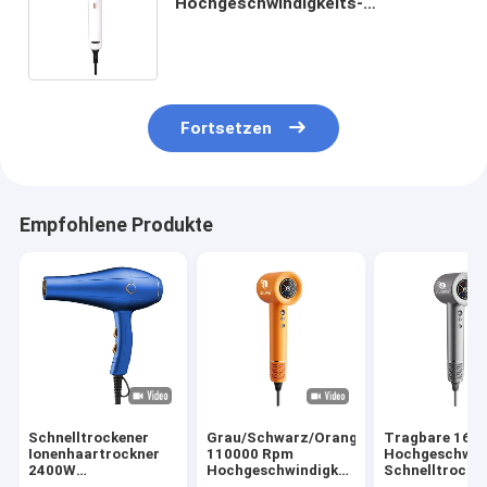
Hochgeschwindigkeits-
Haartrockner für schnelles
Trocknen und Neutralisierung von
statischer Elektrizität
Fortsetzen
Empfohlene Produkte
Schnelltrockener
Grau/Schwarz/Orange
Tragbare 160
Ionenhaartrockner
110000 Rpm
Hochgeschwind
2400W
Hochgeschwindigkeits
Schnelltrockn
Hochleistungssalon
BLDC-Haartrockner
LCD-Display