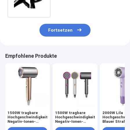
starker Wind für Salons
Fortsetzen
Empfohlene Produkte
1500W tragbare
1500W tragbare
2000W Lila
Hochgeschwindigkeits-
Hochgeschwindigkeits-
Hochgeschwind
Negativ-Ionen-
Negativ-Ionen-
Blauer Strahl
Haartrockner Revair
Haartrockner Revair
Negativ-Ionen 