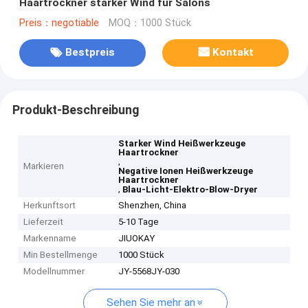
Haartrockner starker Wind für Salons
Preis：negotiable
MOQ：1000 Stück
Bestpreis
Kontakt
Produkt-Beschreibung
Starker Wind Heißwerkzeuge
Haartrockner
,
Markieren
Negative Ionen Heißwerkzeuge
Haartrockner
,
Blau-Licht-Elektro-Blow-Dryer
Herkunftsort
Shenzhen, China
Lieferzeit
5-10 Tage
Markenname
JIUOKAY
Min Bestellmenge
1000 Stück
Modellnummer
JY-5568JY-030
Sehen Sie mehr an