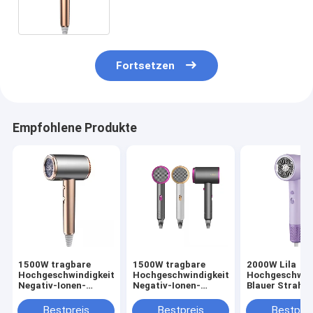
schnelles Trocknen
Fortsetzen
Empfohlene Produkte
1500W tragbare
1500W tragbare
2000W Lila
Hochgeschwindigkeits-
Hochgeschwindigkeits-
Hochgeschwind
Negativ-Ionen-
Negativ-Ionen-
Blauer Strahl
Haartrockner Revair
Haartrockner Revair
Negativ-Ionen 
Elektrische
Elektrische
Haartrockner
Bestpreis
Bestpreis
Bestprei