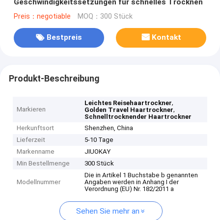
Geschwindigkeitssetzungen für schnelles Trocknen
Preis：negotiable
MOQ：300 Stück
Bestpreis
Kontakt
Produkt-Beschreibung
,
Leichtes Reisehaartrockner
Markieren
,
Golden Travel Haartrockner
Schnelltrocknender Haartrockner
Herkunftsort
Shenzhen, China
Lieferzeit
5-10 Tage
Markenname
JIUOKAY
Min Bestellmenge
300 Stück
Die in Artikel 1 Buchstabe b genannten
Modellnummer
Angaben werden in Anhang I der
Verordnung (EU) Nr. 182/2011 a
Sehen Sie mehr an