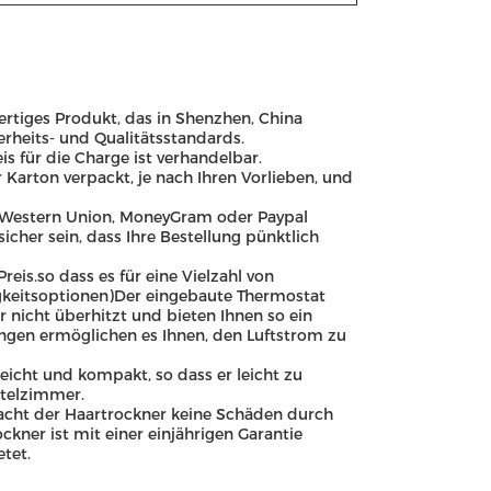
tiges Produkt, das in Shenzhen, China
herheits- und Qualitätsstandards.
is für die Charge ist verhandelbar.
 Karton verpackt, je nach Ihren Vorlieben, und
/ A, Western Union, MoneyGram oder Paypal
icher sein, dass Ihre Bestellung pünktlich
eis.so dass es für eine Vielzahl von
gkeitsoptionen)Der eingebaute Thermostat
 nicht überhitzt und bieten Ihnen so ein
lungen ermöglichen es Ihnen, den Luftstrom zu
eicht und kompakt, so dass er leicht zu
otelzimmer.
sacht der Haartrockner keine Schäden durch
kner ist mit einer einjährigen Garantie
tet.