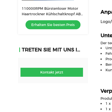
110000RPM Bürstenloser Motor
Anpa
Haartrockner Kühlschaltknopf ABS
EU/US/ALCI/AU/UK/JP Stecker für
Logo/
Erhalten Sie besten Preis
Reisen
Unte
Der te
Unt
TRETEN SIE MIT UNS IN VERBINDUNG
Feh
Pro
Ber
Kun
Kontakt jetzt
Verp
Produ
1 x
1 x