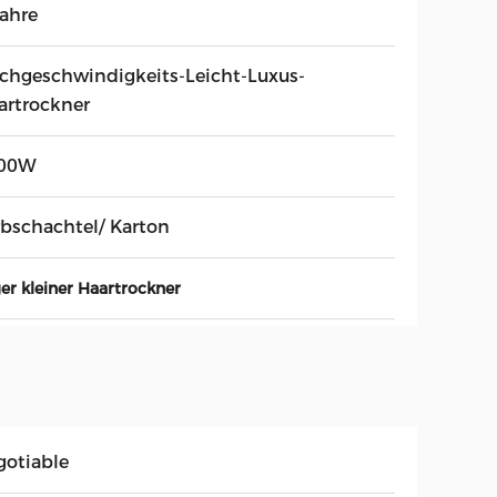
Jahre
chgeschwindigkeits-Leicht-Luxus-
artrockner
00W
rbschachtel/ Karton
r kleiner Haartrockner
gotiable