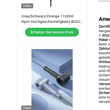
Video
Grau/Schwarz/Orange 110000
Anw
Rpm Hochgeschwindigkeits BLDC-
Zertifi
Haartrockner mit schneller
herges
Erhalten Sie besten Preis
Trocknung für beschädigtes Haar
1 Stü
Paket 
kann i
Zahlun
bezahl
geliefe
Wirku
Haarty
und di
sicher
steuer
Verwe
packen
Sicher
eine h
verseh
Video