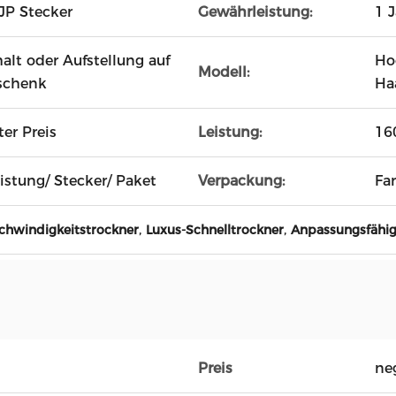
JP Stecker
Gewährleistung:
1 
lt oder Aufstellung auf
Ho
Modell:
schenk
Ha
er Preis
Leistung:
16
istung/ Stecker/ Paket
Verpackung:
Fa
,
,
chwindigkeitstrockner
Luxus-Schnelltrockner
Anpassungsfähige
Preis
ne