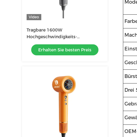
Mode
Video
Farb
Tragbare 1600W
Mach
Hochgeschwindigkeits-
Schnelltrockner LCD-Display
Eins
Erhalten Sie besten Preis
Gesc
Bürs
Drei 
Gebr
Gewä
OEM-