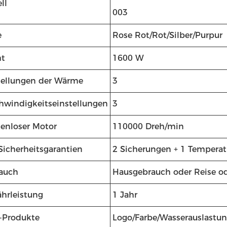
ll
003
e
Rose Rot/Rot/Silber/Purpur
t
1600 W
tellungen der Wärme
3
hwindigkeitseinstellungen
3
tenloser Motor
110000 Dreh/min
Sicherheitsgarantien
2 Sicherungen + 1 Temperat
auch
Hausgebrauch oder Reise o
hrleistung
1 Jahr
Produkte
Logo/Farbe/Wasserauslastu