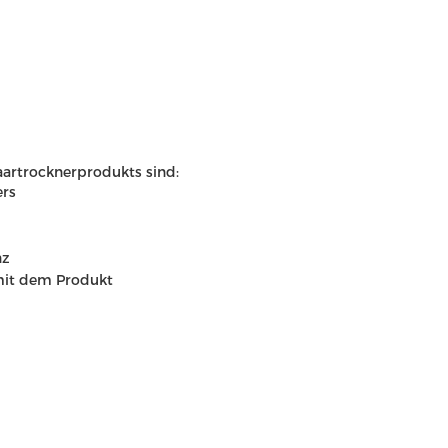
artrocknerprodukts sind:
ers
nz
it dem Produkt