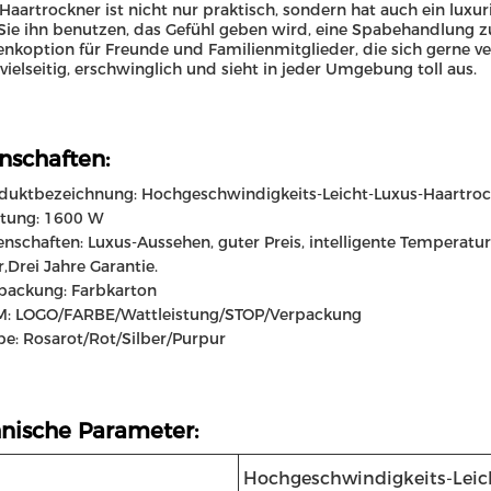
Haartrockner ist nicht nur praktisch, sondern hat auch ein luxur
ie ihn benutzen, das Gefühl geben wird, eine Spabehandlung z
nkoption für Freunde und Familienmitglieder, die sich gerne v
t vielseitig, erschwinglich und sieht in jeder Umgebung toll aus.
nschaften:
duktbezeichnung: Hochgeschwindigkeits-Leicht-Luxus-Haartro
stung: 1600 W
enschaften: Luxus-Aussehen, guter Preis, intelligente Temperatur
,
Drei Jahre Garantie.
packung: Farbkarton
: LOGO/FARBE/Wattleistung/STOP/Verpackung
be: Rosarot/Rot/Silber/Purpur
nische Parameter:
Hochgeschwindigkeits-Leic