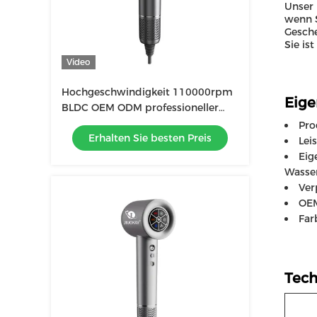
Unser 
wenn S
Gesche
Sie is
Video
Hochgeschwindigkeit 110000rpm
Eige
BLDC OEM ODM professioneller
Haartrockner für Haushalte
Pro
Erhalten Sie besten Preis
Lei
Eig
Wasser
Ver
OEM
Far
Tech