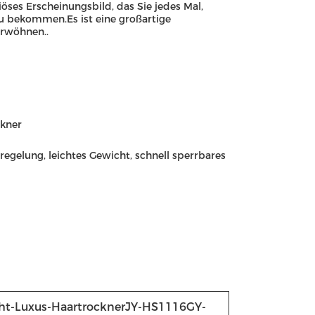
iöses Erscheinungsbild, das Sie jedes Mal,
u bekommen.Es ist eine großartige
erwöhnen..
ckner
regelung, leichtes Gewicht, schnell sperrbares
ht-Luxus-Haartrockner
JY-HS1116GY-