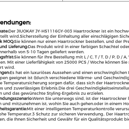
endungen:
kate:
Der JIUOKAY JY-HS1116GY-003 Haartrockner ist ein hochwer
tellt wird.Sicherstellung der Einhaltung aller einschlägigen Sic
ck MOQ:
Sie können nur einen Haartrockner bestellen, und der Pre
und Lieferung:
Das Produkt wird in einer farbigen Schachtel oder
nnerhalb von 5-10 Tagen geliefert werden.
gsfrist:
Sie können für Ihre Bestellung mit L / C, T / T, D / P, D 
en. Mit einer Lieferfähigkeit von 25000 PCS / Woche können Sie s
rt wird.
ngen:
Es hat ein luxuriöses Aussehen und einen erschwinglichen Pr
pen geeignet ist ((durch verschiedene Wärme- und Geschwindi
e Temperatursicherung sorgen dafür, dass sich der Haartrockner
es und zuverlässiges Erlebnis.Die drei Geschwindigkeitseinstel
n und das gewünschte Styling-Ergebnis zu erzielen.
ndungsszenario:
Wenn Sie unterwegs sind, ist der Haartrockner l
 und mitzunehmen ist, wohin Sie auch gehen.oder in einem H
heitsgarantie:
Mit einer intelligenten Temperaturkontrolle verur
ohe Temperatur.3 Schutz zur sicheren Verwendung.. Der Haartroc
en, die Ihnen Sicherheit und Gewähr für ein Qualitätsprodukt bie