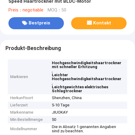
Speed Haartrockner mit BLDC-Motor
Preis：negotiable
MOQ：50
Bestpreis
Kontakt
Produkt-Beschreibung
Hochgeschwindigkeitshaartrockner
mit schneller Erhitzung
,
Leichter
Markieren
Hochgeschwindigkeitshaartrockner
,
Leichtgewichtes elektrisches
Schlagtrockner
Herkunftsort
Shenzhen, China
Lieferzeit
5-10 Tage
Markenname
JIUOKAY
Min Bestellmenge
50
Die in Absatz 1 genannten Angaben
Modellnummer
sind zu beachten.