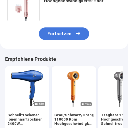
Hochgeschwindigkeits-Haar
Trockner Haushaltssalon mit Cool
Shot-LCD
Fortsetzen
Empfohlene Produkte
Schnelltrockener
Grau/Schwarz/Orange
Tragbare 160
Ionenhaartrockner
110000 Rpm
Hochgeschwind
2400W
Hochgeschwindigkeits
Schnelltrockn
Hochleistungssalon
BLDC-Haartrockner
LCD-Display