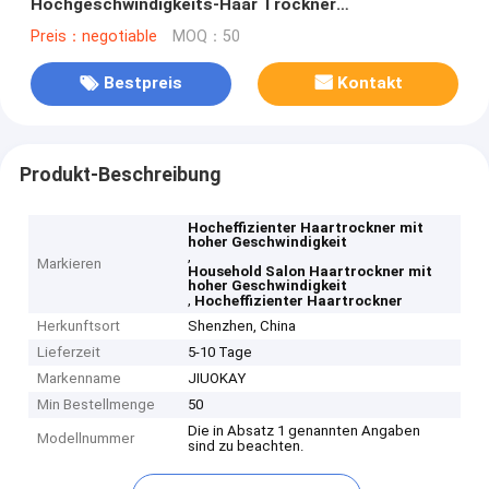
Hochgeschwindigkeits-Haar Trockner
Haushaltssalon mit Cool Shot-LCD
Preis：negotiable
MOQ：50
Bestpreis
Kontakt
Produkt-Beschreibung
Hocheffizienter Haartrockner mit
hoher Geschwindigkeit
,
Markieren
Household Salon Haartrockner mit
hoher Geschwindigkeit
,
Hocheffizienter Haartrockner
Herkunftsort
Shenzhen, China
Lieferzeit
5-10 Tage
Markenname
JIUOKAY
Min Bestellmenge
50
Die in Absatz 1 genannten Angaben
Modellnummer
sind zu beachten.