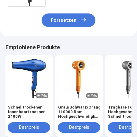
Fortsetzen
Empfohlene Produkte
Schnelltrockener
Grau/Schwarz/Orange
Tragbare 160
Ionenhaartrockner
110000 Rpm
Hochgeschwind
2400W
Hochgeschwindigkeits
Schnelltrockn
Hochleistungssalon
BLDC-Haartrockner
LCD-Display
professioneller
mit schneller
Bestpreis
Bestpreis
Bestprei
Haartrockner
Trocknung für
beschädigtes Haar