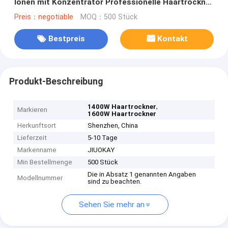
Ionen mit Konzentrator Professionelle Haartrockner
BLDC Motor
Preis：negotiable
MOQ：500 Stück
Bestpreis
Kontakt
Produkt-Beschreibung
,
1400W Haartrockner
Markieren
1600W Haartrockner
Herkunftsort
Shenzhen, China
Lieferzeit
5-10 Tage
Markenname
JIUOKAY
Min Bestellmenge
500 Stück
Die in Absatz 1 genannten Angaben
Modellnummer
sind zu beachten.
Sehen Sie mehr an