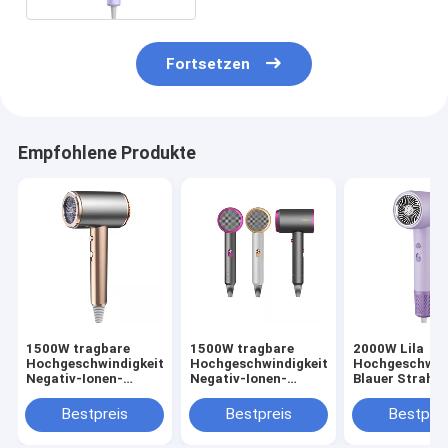
Fortsetzen
Empfohlene Produkte
1500W tragbare
1500W tragbare
2000W Lila
Hochgeschwindigkeits-
Hochgeschwindigkeits-
Hochgeschwind
Negativ-Ionen-
Negativ-Ionen-
Blauer Strahl
Haartrockner Revair
Haartrockner Revair
Negativ-Ionen 
Elektrische
Elektrische
Haartrockner
Bestpreis
Bestpreis
Bestprei
Haartrockner für
Haartrockner für
Temperatur fü
Heim-Strahllos-
Heim-Strahllos-
Haushalt einst