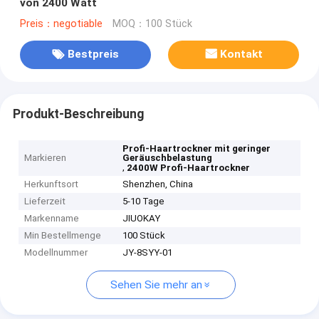
von 2400 Watt
Preis：negotiable
MOQ：100 Stück
Bestpreis
Kontakt
Produkt-Beschreibung
Profi-Haartrockner mit geringer
Markieren
Geräuschbelastung
,
2400W Profi-Haartrockner
Herkunftsort
Shenzhen, China
Lieferzeit
5-10 Tage
Markenname
JIUOKAY
Min Bestellmenge
100 Stück
Modellnummer
JY-8SYY-01
Sehen Sie mehr an