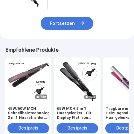
Werkzeuge
Fortsetzen
Empfohlene Produkte
45W/60W MCH
65W MCH 2 in 1
Tragbare und
Schnellheiztechnologie
Haargelenker LCD-
Heizungsmitte
2 in 1 Haarstrahler
Display Flat Iron
Haargelenker
LCD-Display
Multifunktion
Schnelle Hitze
Flachstahl
Haarkürzer mit 3
Konstante
Bestpreis
Bestpreis
Bestprei
Größen-Panel
Temperatur Di