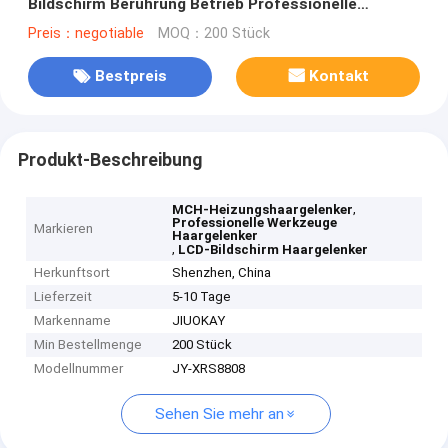
Bildschirm Berührung Betrieb Professionelle
Werkzeuge
Preis：negotiable
MOQ：200 Stück
Bestpreis
Kontakt
Produkt-Beschreibung
,
MCH-Heizungshaargelenker
Professionelle Werkzeuge
Markieren
Haargelenker
,
LCD-Bildschirm Haargelenker
Herkunftsort
Shenzhen, China
Lieferzeit
5-10 Tage
Markenname
JIUOKAY
Min Bestellmenge
200 Stück
Modellnummer
JY-XRS8808
Sehen Sie mehr an