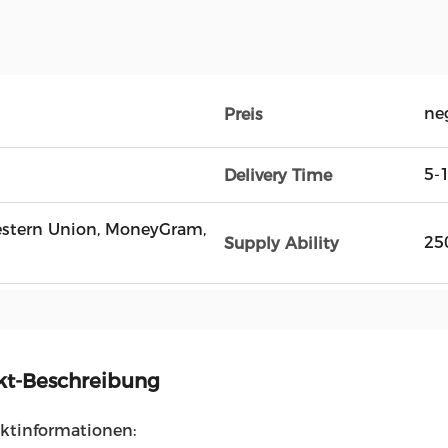
ne
Preis
5-
Delivery Time
estern Union, MoneyGram,
25
Supply Ability
kt-Beschreibung
uktinformationen: