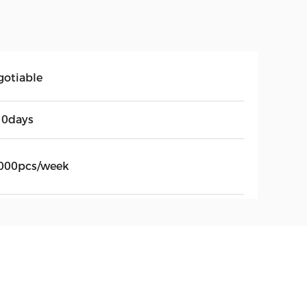
gotiable
10days
000pcs/week