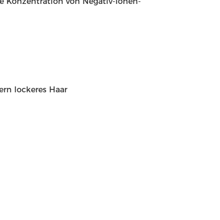
 Konzentration von Negativ-Ionen-
dern lockeres Haar