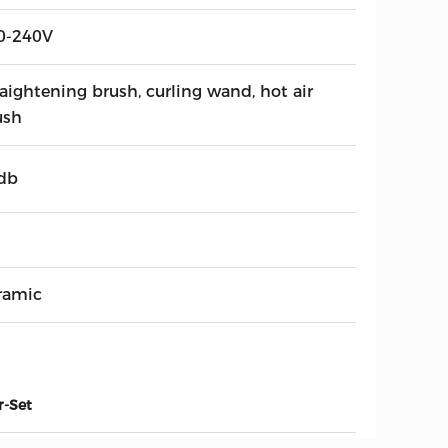
0-240V
raightening brush, curling wand, hot air
ush
db
M
ramic
r-Set