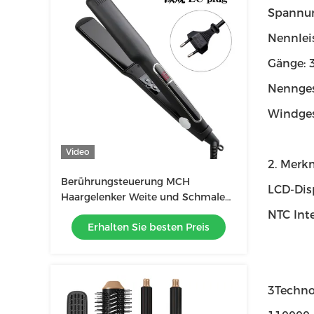
Spannu
Nennlei
Gänge: 
Nennges
Windges
Video
2. Merk
Berührungsteuerung MCH
LCD-Dis
Haargelenker Weite und Schmale
Mehrfachgrößen-LCD-Bildschirm
NTC Int
Erhalten Sie besten Preis
3Techno