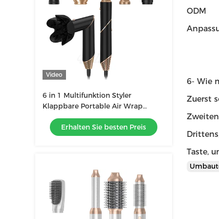
ODM
Anpassu
Video
6- Wie 
6 in 1 Multifunktion Styler
Zuerst s
Klappbare Portable Air Wrap
Zweiten
Curling Neues Design Reisen
Erhalten Sie besten Preis
Heißluftbürste Kamm
Drittens
Taste, 
Umbaut