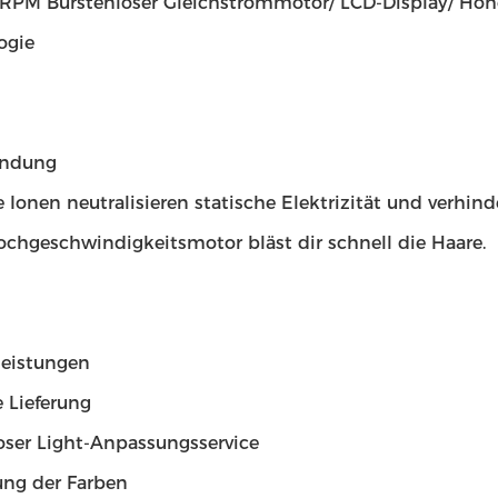
RPM Bürstenloser Gleichstrommotor/ LCD-Display/ Hohe
ogie
endung
 Ionen neutralisieren statische Elektrizität und verhin
chgeschwindigkeitsmotor bläst dir schnell die Haare.
leistungen
 Lieferung
oser Light-Anpassungsservice
ng der Farben