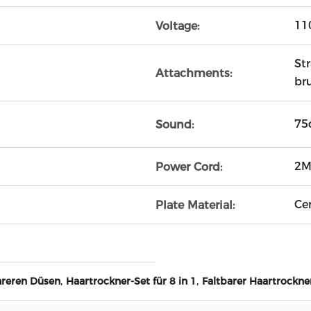
11
Voltage:
St
Attachments:
br
75
Sound:
2
Power Cord:
Ce
Plate Material:
,
,
hreren Düsen
Haartrockner-Set für 8 in 1
Faltbarer Haartrockne