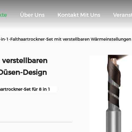
kte
Über Uns
Kontakt Mit Uns
Verans
-in-1-Falthaartrockner-Set mit verstellbaren Wärmeinstellunge
 verstellbaren
Düsen-Design
artrockner-Set für 8 in 1