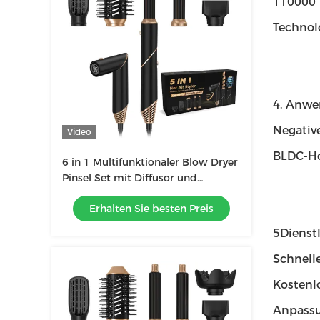
110000 
Technol
4. Anw
Negative
Video
BLDC-Ho
6 in 1 Multifunktionaler Blow Dryer
Pinsel Set mit Diffusor und
Lederkoffer
Erhalten Sie besten Preis
5Dienst
Schnelle
Kostenl
Anpassu