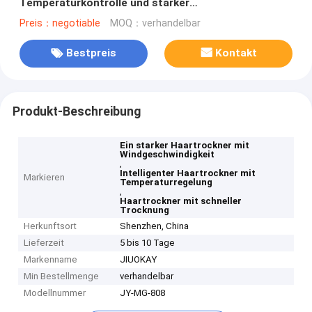
Temperaturkontrolle und starker
Windgeschwindigkeit
Preis：negotiable
MOQ：verhandelbar
Bestpreis
Kontakt
Produkt-Beschreibung
Ein starker Haartrockner mit
Windgeschwindigkeit
,
Intelligenter Haartrockner mit
Markieren
Temperaturregelung
,
Haartrockner mit schneller
Trocknung
Herkunftsort
Shenzhen, China
Lieferzeit
5 bis 10 Tage
Markenname
JIUOKAY
Min Bestellmenge
verhandelbar
Modellnummer
JY-MG-808