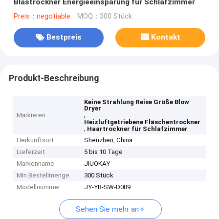
Blastrockner Energieeinsparung für Schlafzimmer
Preis：negotiable
MOQ：300 Stück
Bestpreis
Kontakt
Produkt-Beschreibung
Keine Strahlung Reise Größe Blow
Dryer
,
Markieren
Heizluftgetriebene Fläschentrockner
,
Haartrockner für Schlafzimmer
Herkunftsort
Shenzhen, China
Lieferzeit
5 bis 10 Tage
Markenname
JIUOKAY
Min Bestellmenge
300 Stück
Modellnummer
JY-YR-SW-D089
Sehen Sie mehr an