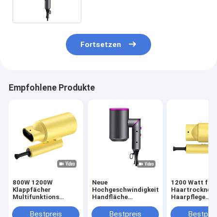
Schlafzimmer
Fortsetzen
Empfohlene Produkte
800W 1200W
Neue
1200 Watt fal
Klappfächer
Hochgeschwindigkeitsklappbare
Haartrockner
Multifunktions
Handfläche
Haarpflege
Haartrockner mit
Haartrockner
ätherisches Öl
Essenzöl Düse
Negativ-Ionen-
Technologie m
Bestpreis
Bestpreis
Bestprei