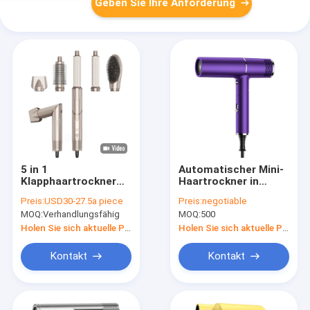
Geben Sie Ihre Anforderung
5 in 1
Automatischer Mini-
Klapphaartrockner
Haartrockner in
Windblasen-
verschiedenen
Preis:
USD30-27.5a piece
Preis:
negotiable
Hochgeschwindigkeits-
Farben mit Standard-
MOQ:
Verhandlungsfähig
MOQ:
500
Turbo-Blasen-
Steckerdesign
Haartrockner Bürste
Holen Sie sich aktuelle Preis
Holen Sie sich aktuelle Preis
Profi 500 Millionen
Negativ-Ionen
Kontakt
Kontakt
Haartrockner