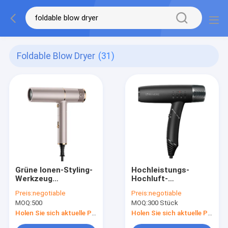
Foldable Blow Dryer
(31)
Grüne Ionen-Styling-
Hochleistungs-
Werkzeug
Hochluft-
Klapptrockner mit
Klapptrockner 1600W
Preis:
negotiable
Preis:
negotiable
Kühlschaltfläche
Einstelltemperatur
MOQ:
500
MOQ:
300 Stück
Holen Sie sich aktuelle Preis
Holen Sie sich aktuelle Preis