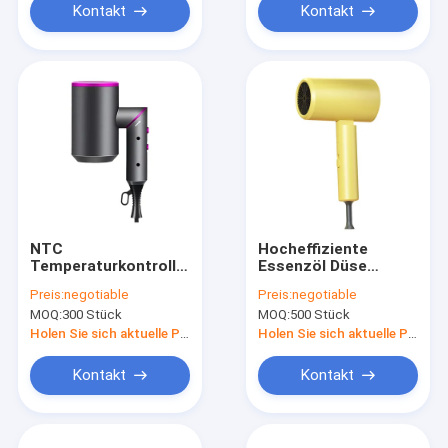
Kontakt
Kontakt
NTC
Hocheffiziente
Temperaturkontrolle
Essenzöl Düse
Mini Reise
Klappbare
Preis:
negotiable
Preis:
negotiable
Haartrockner
Reisegröße
MOQ:
300 Stück
MOQ:
500 Stück
Verhindern Sie
Blastrockner
lockeres Haar mit
Heißluft
Holen Sie sich aktuelle Preis
Holen Sie sich aktuelle Preis
Zubehör
Kontakt
Kontakt