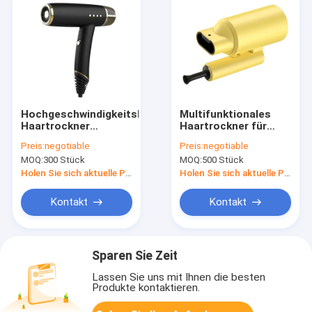
Hochgeschwindigkeitsklappbarer
Multifunktionales
Haartrockner
Haartrockner für
Bürstenloser Motor
kleine Haare Bürste
Preis:
negotiable
Preis:
negotiable
Tragbarer Klappbarer
Haarspritzpflege
MOQ:
300 Stück
MOQ:
500 Stück
Reisegebrauch
Geräuscharm
Holen Sie sich aktuelle Preis
Holen Sie sich aktuelle Preis
Kontakt
Kontakt
Sparen Sie Zeit
Lassen Sie uns mit Ihnen die besten
Produkte kontaktieren.