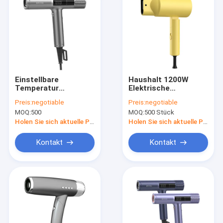
Einstellbare
Haushalt 1200W
Temperatur
Elektrische
Kühlschuss
Haartrockner
Preis:
negotiable
Preis:
negotiable
Hochgeschwindigkeits
Schnellheizung Salon
MOQ:
500
MOQ:
500 Stück
Haartrockner
mit
Schnellheizung
benutzerdefiniertem
Holen Sie sich aktuelle Preis
Holen Sie sich aktuelle Preis
Styling-Tools
Logo
Kontakt
Kontakt
Zu Hause
Produkte
Über uns