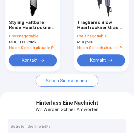
Werksbesichtigung
Qualitätskontrolle
Styling Faltbare
Tragbares Blow
Reise Haartrockner
Haartrockner Grau
Kontakt mit uns
Ionen-Bläser
Starker Wind Heißluft
Preis:
negotiable
Preis:
negotiable
Konzentrator BLDC
Haarschutz Styling-
MOQ:
300 Stück
MOQ:
500
Motor für Zuhause
Tool
Neuigkeiten
Holen Sie sich aktuelle Preis
Holen Sie sich aktuelle Preis
Rechtssachen
Kontakt
Kontakt
Bitte um ein Angebot
Sehen Sie mehr an
Elektrischer Haartrockner
Hinterlass Eine Nachricht
Wir Werden Schnell Antworten
Heizer Haare ausgerichtet
Elektrischer Haar-Lockenwickler