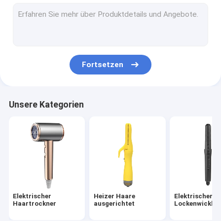
Heißluftbürste
elektrischer heißer Kamm
Haustier-Haartrockner
Fortsetzen
Hochgeschwindigkeitshaartrockner
Faltbarer Haartrockner
Unsere Kategorien
Kabellose Haartrockner
Multifunktionaler Haarstiller
Elektrischer
Heizer Haare
Elektrischer H
Haartrockner
ausgerichtet
Lockenwickler