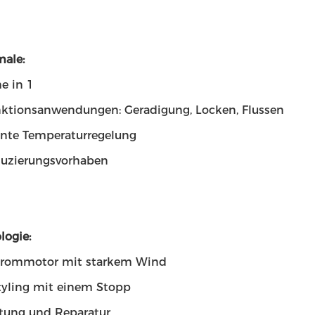
male:
e in 1
nktionsanwendungen: Geradigung, Locken, Flussen
gente Temperaturregelung
uzierungsvorhaben
logie:
trommotor mit starkem Wind
Styling mit einem Stopp
tung und Reparatur