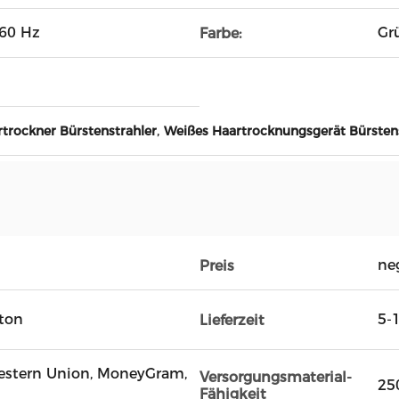
/60 Hz
Gr
Farbe:
,
rtrockner Bürstenstrahler
Weißes Haartrocknungsgerät Bürsten
ne
Preis
rton
5-
Lieferzeit
 Western Union, MoneyGram,
Versorgungsmaterial-
25
Fähigkeit