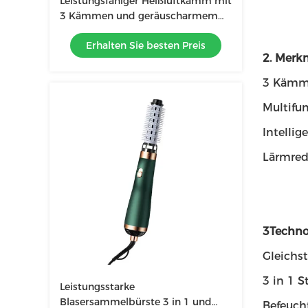
Leistungsfähiger Heißluftkamm mit
3 Kämmen und geräuscharmem
Design für Salon-Styling
Erhalten Sie besten Preis
2. Merk
3 Kämm
Multifu
Intelli
Lärmred
3Techno
Gleichs
3 in 1 
Leistungsstarke
Blasersammelbürste 3 in 1 und
Befeuch