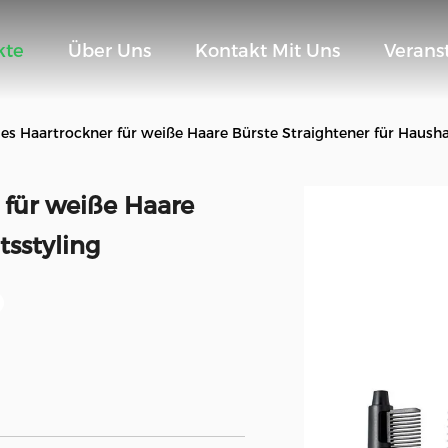
kte
Über Uns
Kontakt Mit Uns
Verans
les Haartrockner für weiße Haare Bürste Straightener für Hausha
 für weiße Haare
tsstyling