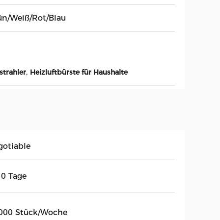
ün/Weiß/Rot/Blau
,
strahler
Heizluftbürste für Haushalte
gotiable
10 Tage
000 Stück/Woche