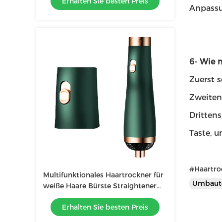
Erhalten Sie besten Preis
Anpassu
6- Wie 
Zuerst s
Zweiten
Drittens
Taste, 
#Haartro
Multifunktionales Haartrockner für
Umbaut
weiße Haare Bürste Straightener
für Haushaltsstyling
Erhalten Sie besten Preis