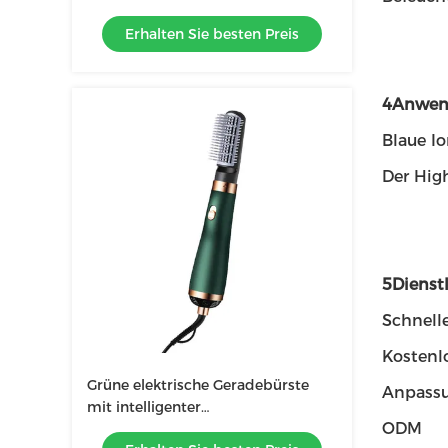
blaue Ionen-Technologie für
Erhalten Sie besten Preis
frizzfreie Haare
4Anwen
Blaue I
Der High
5Dienstl
Schnelle
Kostenl
Grüne elektrische Geradebürste
Anpassu
mit intelligenter
ODM
Temperaturregelung