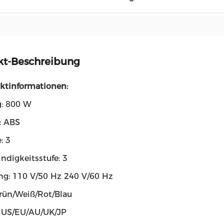
kt-Beschreibung
uktinformationen:
g: 800 W
: ABS
: 3
ndigkeitsstufe: 3
g: 110 V/50 Hz 240 V/60 Hz
Grün/Weiß/Rot/Blau
: US/EU/AU/UK/JP