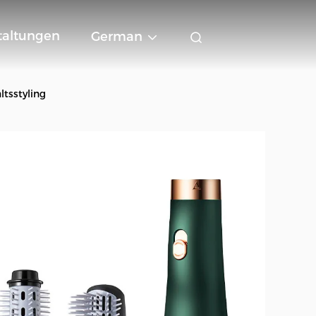
taltungen
German
ltsstyling