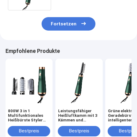
frizzfreie Haare
Fortsetzen
Empfohlene Produkte
800W 3 in 1
Leistungsfähiger
Grüne elektris
Multifunktionales
Heißluftkamm mit 3
Geradebürste 
Heißbürste Styler
Kämmen und
intelligenter
Geräuschreduktion
geräuscharmem
Temperaturre
Schnelle Trocknung
Design für Salon-
Bestpreis
Bestpreis
Bestprei
Anpassbare Farben
Styling