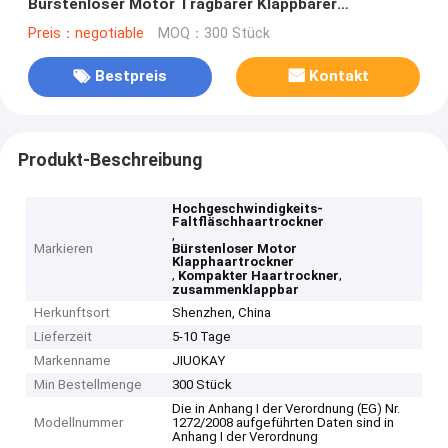
Bürstenloser Motor Tragbarer Klappbarer
Reisegebrauch
Preis：negotiable
MOQ：300 Stück
Bestpreis
Kontakt
Produkt-Beschreibung
Hochgeschwindigkeits-
Faltfläschhaartrockner
,
Markieren
Bürstenloser Motor
Klapphaartrockner
,
,
Kompakter Haartrockner
zusammenklappbar
Herkunftsort
Shenzhen, China
Lieferzeit
5-10 Tage
Markenname
JIUOKAY
Min Bestellmenge
300 Stück
Die in Anhang I der Verordnung (EG) Nr.
Modellnummer
1272/2008 aufgeführten Daten sind in
Anhang I der Verordnung