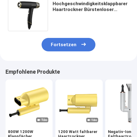
Hochgeschwindigkeitsklappbarer
Haartrockner Bürstenloser
Motor Tragbarer Klappbarer
Reisegebrauch
Fortsetzen
Empfohlene Produkte
800W 1200W
1200 Watt faltbarer
Negativ-Ionen
Klappfächer
Haartrockner
Falthaartrock