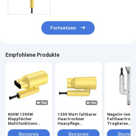
Logo
Fortsetzen
Empfohlene Produkte
800W 1200W
1200 Watt faltbarer
Negativ-Ionen
Klappfächer
Haartrockner
Falthaartrock
Multifunktions
Haarpflege
Tragbares
Haartrockner mit
ätherisches Öl Neue
Haushaltsmitt
Essenzöl Düse
Technologie mit
Reisen
Bestpreis
Bestpreis
Bestprei