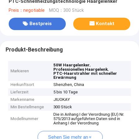
PTC-Schnellheizungstechnologie Haargelenker
Preis：negotiable
MOQ：300 Stück
Bestpreis
Kontakt
Produkt-Beschreibung
,
50W Haargelenker
,
Professionelles Haargelenk
Markieren
PTC-Haarstrahler mit schneller
Erwärmung
Herkunftsort
Shenzhen, China
Lieferzeit
5 bis 10 Tage
Markenname
JIUOKAY
Min Bestellmenge
300 Stück
Die in Anhang I der Verordnung (EU) Nr.
Modellnummer
575/2013 aufgeführten Daten sind in
Anhang I der Verordnung
Sehen Sie mehr an