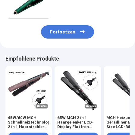
PTC-
Schnellheizungstechnologie
Haargelenker
Fortsetzen
Empfohlene Produkte
45W/60W MCH
65W MCH 2 in 1
MCH Heizung 
Schnellheiztechnologie
Haargelenker LCD-
Geradliner Mul
2 in 1 Haarstrahler
Display Flat Iron
Size LCD-Bild
LCD-Display
Multifunktion
Berührung Bet