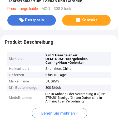
Haarstrahler zum Locken und Geraden
Preis：negotiable
MOQ：300 Stück
Bestpreis
Kontakt
Produkt-Beschreibung
,
2 in 1 Haargelenker
Markieren
,
OEM-ODM-Haargelenker
Curling-Haar-Gelenker
Herkunftsort
Shenzhen, China
Lieferzeit
5 bis 10 Tage
Markenname
JIUOKAY
Min Bestellmenge
300 Stück
Die in Anhang I der Verordnung (EU) Nr.
Modellnummer
575/2013 aufgeführten Daten sind in
Anhang I der Verordnung
Sehen Sie mehr an