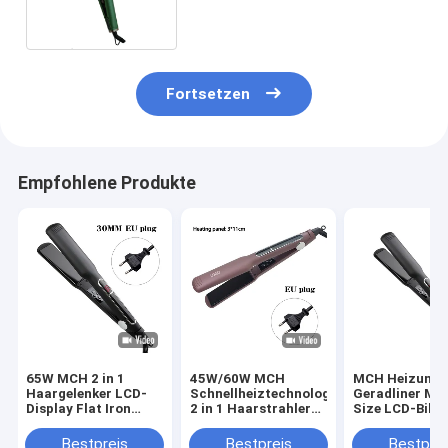
Fortsetzen
Empfohlene Produkte
65W MCH 2 in 1
45W/60W MCH
MCH Heizung 
Haargelenker LCD-
Schnellheiztechnologie
Geradliner Mul
Display Flat Iron
2 in 1 Haarstrahler
Size LCD-Bild
Multifunktion
LCD-Display
Berührung Bet
Haarkürzer mit 3
Flachstahl
Professionelle
Bestpreis
Bestpreis
Bestprei