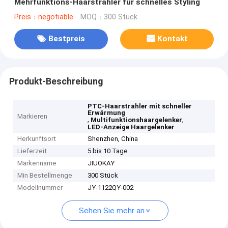
Mehrfunktions-Haarstrahler für schnelles Styling
Preis：negotiable
MOQ：300 Stück
Bestpreis
Kontakt
Produkt-Beschreibung
PTC-Haarstrahler mit schneller
Erwärmung
Markieren
,
,
Multifunktionshaargelenker
LED-Anzeige Haargelenker
Herkunftsort
Shenzhen, China
Lieferzeit
5 bis 10 Tage
Markenname
JIUOKAY
Min Bestellmenge
300 Stück
Modellnummer
JY-1122QY-002
Sehen Sie mehr an