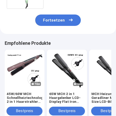
Styling
Fortsetzen
Empfohlene Produkte
45W/60W MCH
65W MCH 2 in 1
MCH Heizung 
Schnellheiztechnologie
Haargelenker LCD-
Geradliner Mul
2 in 1 Haarstrahler
Display Flat Iron
Size LCD-Bild
LCD-Display
Multifunktion
Berührung Bet
Flachstahl
Haarkürzer mit 3
Professionelle
Bestpreis
Bestpreis
Bestprei
Größen-Panel
Werkzeuge