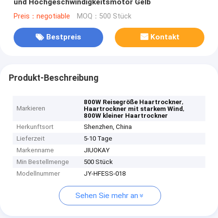
und Hochgeschwindigkeitsmotor Gelb
Preis：negotiable
MOQ：500 Stück
Bestpreis
Kontakt
Produkt-Beschreibung
,
800W Reisegröße Haartrockner
Markieren
,
Haartrockner mit starkem Wind
800W kleiner Haartrockner
Herkunftsort
Shenzhen, China
Lieferzeit
5-10 Tage
Markenname
JIUOKAY
Min Bestellmenge
500 Stück
Modellnummer
JY-HFESS-018
Sehen Sie mehr an