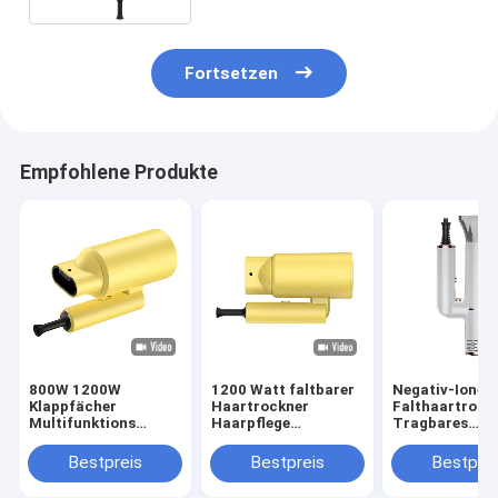
Fortsetzen
Empfohlene Produkte
800W 1200W
1200 Watt faltbarer
Negativ-Ionen
Klappfächer
Haartrockner
Falthaartrock
Multifunktions
Haarpflege
Tragbares
Haartrockner mit
ätherisches Öl Neue
Haushaltsmitt
Essenzöl Düse
Technologie mit
Reisen
Bestpreis
Bestpreis
Bestprei
Haarpflege
Negativ-Ionen-
Blashaartrock
Geräuscharm
Technologie
Heiße und kalt