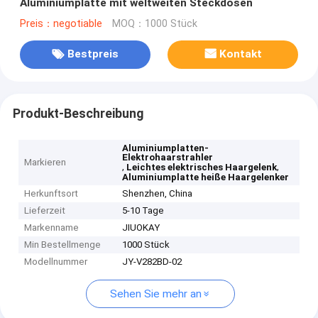
Aluminiumplatte mit weltweiten Steckdosen
Preis：negotiable
MOQ：1000 Stück
Bestpreis
Kontakt
Produkt-Beschreibung
Aluminiumplatten-
Elektrohaarstrahler
Markieren
,
,
Leichtes elektrisches Haargelenk
Aluminiumplatte heiße Haargelenker
Herkunftsort
Shenzhen, China
Lieferzeit
5-10 Tage
Markenname
JIUOKAY
Min Bestellmenge
1000 Stück
Modellnummer
JY-V282BD-02
Sehen Sie mehr an