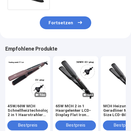
Fortsetzen
Empfohlene Produkte
45W/60W MCH
65W MCH 2 in 1
MCH Heizung 
Schnellheiztechnologie
Haargelenker LCD-
Geradliner Mul
2 in 1 Haarstrahler
Display Flat Iron
Size LCD-Bild
LCD-Display
Multifunktion
Berührung Bet
Flachstahl
Haarkürzer mit 3
Professionelle
Bestpreis
Bestpreis
Bestprei
Größen-Panel
Werkzeuge