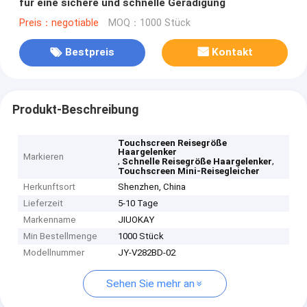
für eine sichere und schnelle Geradigung
Preis：negotiable
MOQ：1000 Stück
Bestpreis
Kontakt
Produkt-Beschreibung
Touchscreen Reisegröße
Haargelenker
Markieren
,
,
Schnelle Reisegröße Haargelenker
Touchscreen Mini-Reisegleicher
Herkunftsort
Shenzhen, China
Lieferzeit
5-10 Tage
Markenname
JIUOKAY
Min Bestellmenge
1000 Stück
Modellnummer
JY-V282BD-02
Sehen Sie mehr an