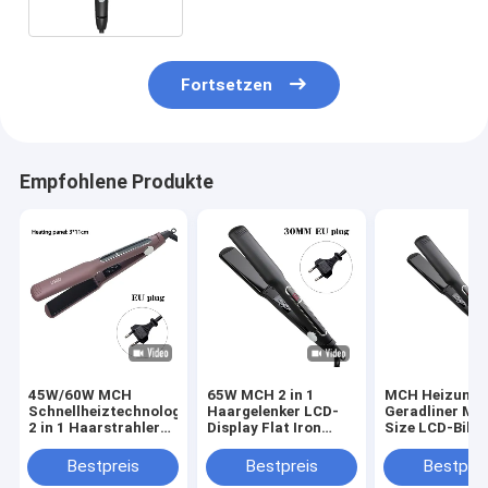
Geradigung
Fortsetzen
Empfohlene Produkte
45W/60W MCH
65W MCH 2 in 1
MCH Heizung 
Schnellheiztechnologie
Haargelenker LCD-
Geradliner Mul
2 in 1 Haarstrahler
Display Flat Iron
Size LCD-Bild
LCD-Display
Multifunktion
Berührung Bet
Flachstahl
Haarkürzer mit 3
Professionelle
Bestpreis
Bestpreis
Bestprei
Größen-Panel
Werkzeuge