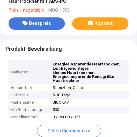
Haartrockner mit ABS-PC
Preis：negotiable
MOQ：500
Bestpreis
Kontakt
Produkt-Beschreibung
,
Energieeinsparende Haartrockner
,
Leichtgewichtiges
Markieren
,
kleines Haartrockner
Energieeinsparende Reisegröße
Haartrockner
Herkunftsort
Shenzhen, China
Lieferzeit
5-10 Tage
Markenname
JIUOKAY
Min Bestellmenge
500
Modellnummer
JY-3600DY-027
Sehen Sie mehr an