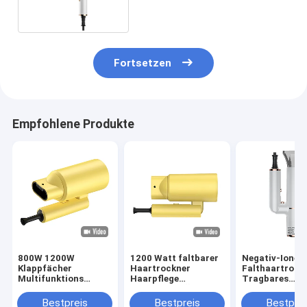
ABS-PC
Fortsetzen
Empfohlene Produkte
800W 1200W
1200 Watt faltbarer
Negativ-Ionen
Klappfächer
Haartrockner
Falthaartrock
Multifunktions
Haarpflege
Tragbares
Haartrockner mit
ätherisches Öl Neue
Haushaltsmitt
Essenzöl Düse
Technologie mit
Reisen
Bestpreis
Bestpreis
Bestprei