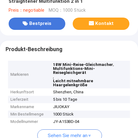
Straightener Multifunktion 2 in 1
Preis：negotiable
MOQ：1000 Stück
Bestpreis
Kontakt
Produkt-Beschreibung
,
18W Mini-Reise-Gleichmacher
Multifunktions-Mini-
Reisegleichgerät
Markieren
,
Leicht mitnehmbare
Haargelenkgröße
Herkunftsort
Shenzhen, China
Lieferzeit
5 bis 10 Tage
Markenname
JIUOKAY
Min Bestellmenge
1000 Stück
Modellnummer
JY-A153BD-04
Sehen Sie mehr an