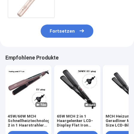
Multifunktion 2 in 1
Fortsetzen
Empfohlene Produkte
45W/60W MCH
65W MCH 2 in 1
MCH Heizung 
Schnellheiztechnologie
Haargelenker LCD-
Geradliner Mul
2 in 1 Haarstrahler
Display Flat Iron
Size LCD-Bild
LCD-Display
Multifunktion
Berührung Bet