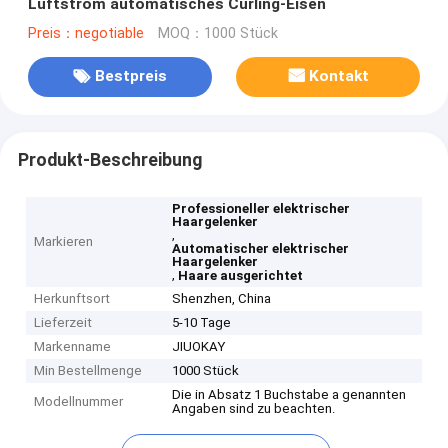
Luftstrom automatisches Curling-Eisen
Preis：negotiable
MOQ：1000 Stück
Bestpreis
Kontakt
Produkt-Beschreibung
Professioneller elektrischer
Haargelenker
,
Markieren
Automatischer elektrischer
Haargelenker
,
Haare ausgerichtet
Herkunftsort
Shenzhen, China
Lieferzeit
5-10 Tage
Markenname
JIUOKAY
Min Bestellmenge
1000 Stück
Die in Absatz 1 Buchstabe a genannten
Modellnummer
Angaben sind zu beachten.