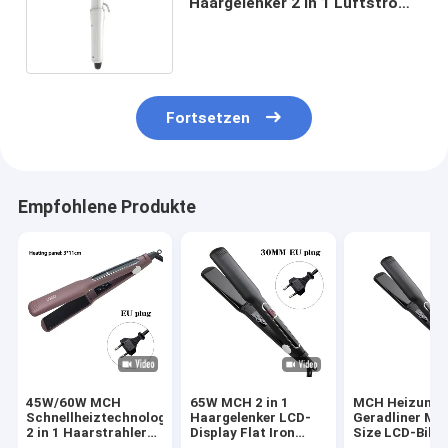
Haargelenker 2 in 1 Luftstrom
automatisches Curling-Eisen
Fortsetzen
Empfohlene Produkte
45W/60W MCH
65W MCH 2 in 1
MCH Heizung 
Schnellheiztechnologie
Haargelenker LCD-
Geradliner Mul
2 in 1 Haarstrahler
Display Flat Iron
Size LCD-Bild
LCD-Display
Multifunktion
Berührung Bet