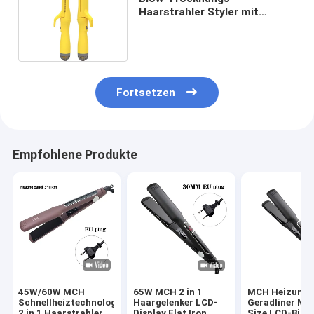
Haarstrahler Styler mit
anpassbarem Logo für den
Haushalt
Fortsetzen
Empfohlene Produkte
45W/60W MCH
65W MCH 2 in 1
MCH Heizung 
Schnellheiztechnologie
Haargelenker LCD-
Geradliner Mul
2 in 1 Haarstrahler
Display Flat Iron
Size LCD-Bild