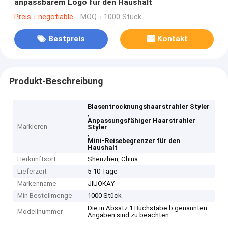
anpassbarem Logo für den Haushalt
Preis：negotiable
MOQ：1000 Stück
Bestpreis
Kontakt
Produkt-Beschreibung
Blasentrocknungshaarstrahler Styler
,
Anpassungsfähiger Haarstrahler
Markieren
Styler
,
Mini-Reisebegrenzer für den
Haushalt
Herkunftsort
Shenzhen, China
Lieferzeit
5-10 Tage
Markenname
JIUOKAY
Min Bestellmenge
1000 Stück
Die in Absatz 1 Buchstabe b genannten
Modellnummer
Angaben sind zu beachten.