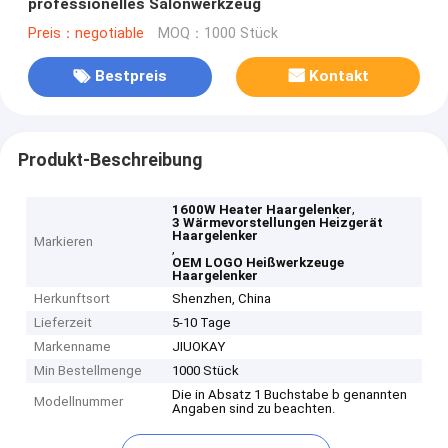
professionelles Salonwerkzeug
Preis：negotiable
MOQ：1000 Stück
Bestpreis
Kontakt
Produkt-Beschreibung
,
1600W Heater Haargelenker
3 Wärmevorstellungen Heizgerät
Haargelenker
Markieren
,
OEM LOGO Heißwerkzeuge
Haargelenker
Herkunftsort
Shenzhen, China
Lieferzeit
5-10 Tage
Markenname
JIUOKAY
Min Bestellmenge
1000 Stück
Die in Absatz 1 Buchstabe b genannten
Modellnummer
Angaben sind zu beachten.