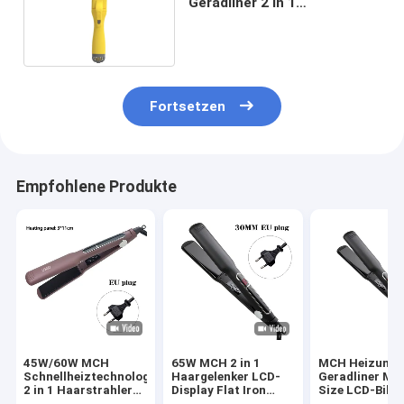
Geradliner 2 in 1
professionelles
Salonwerkzeug
Fortsetzen
Empfohlene Produkte
45W/60W MCH
65W MCH 2 in 1
MCH Heizung 
Schnellheiztechnologie
Haargelenker LCD-
Geradliner Mul
2 in 1 Haarstrahler
Display Flat Iron
Size LCD-Bild
LCD-Display
Multifunktion
Berührung Bet