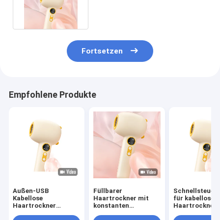
Ladebasis GW 0,7 KG Gelb /
Blau
Fortsetzen
Empfohlene Produkte
Außen-USB
Füllbarer
Schnellsteuer
Kabellose
Haartrockner mit
für kabellose
Haartrockner
konstanten
Haartrockner 
Reisebatterie Mini-
Temperaturen, der
Typ-C-Ladesta