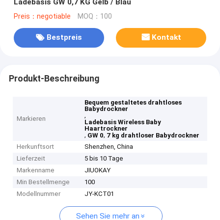
Ladebasis GW 0,7 KG Gelb / Blau
Preis：negotiable
MOQ：100
Bestpreis
Kontakt
Produkt-Beschreibung
Bequem gestaltetes drahtloses
Babydrockner
,
Markieren
Ladebasis Wireless Baby
Haartrockner
,
,
GW 0
7 kg drahtloser Babydrockner
Herkunftsort
Shenzhen, China
Lieferzeit
5 bis 10 Tage
Markenname
JIUOKAY
Min Bestellmenge
100
Modellnummer
JY-KCT01
Sehen Sie mehr an