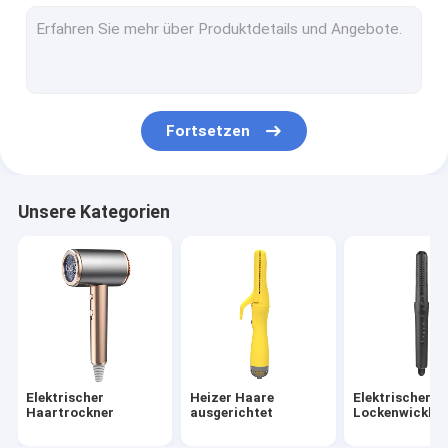
Heißluftbürste
elektrischer heißer Kamm
Haustier-Haartrockner
Fortsetzen
Hochgeschwindigkeitshaartrockner
Faltbarer Haartrockner
Unsere Kategorien
Kabellose Haartrockner
Multifunktionaler Haarstiller
Elektrischer
Heizer Haare
Elektrischer H
Haartrockner
ausgerichtet
Lockenwickler