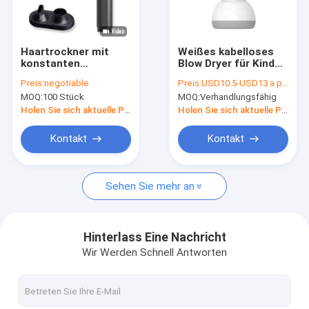
Werksbesichtigung
Qualitätskontrolle
Haartrockner mit
Weißes kabelloses
konstanten
Blow Dryer für Kinder
Kontakt mit uns
Temperaturen
mit Mini-Portable
Preis:
negotiable
Preis:
USD10.5-USD13 a piece
Styling Tools
MOQ:
100 Stück
MOQ:
Verhandlungsfähig
Neuigkeiten
Holen Sie sich aktuelle Preis
Holen Sie sich aktuelle Preis
Rechtssachen
Kontakt
Kontakt
Bitte um ein Angebot
Sehen Sie mehr an
Elektrischer Haartrockner
Hinterlass Eine Nachricht
Wir Werden Schnell Antworten
Heizer Haare ausgerichtet
Elektrischer Haar-Lockenwickler