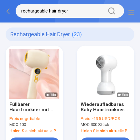
Rechargeable Hair Dryer
(23)
Füllbarer
Wiederaufladbares
Haartrockner mit
Baby Haartrockner
konstanten
Elektrisches Licht
Preis:
negotiable
Preis:
≥13.5 USD/PCS
Temperaturen, der
Tragbares
MOQ:
100
MOQ:
300 Stück
die Haut des Babys
Geräuscharmes
schützt und die
Batterie-Luftbläser
Holen Sie sich aktuelle Preis
Holen Sie sich aktuelle Preis
Batterie lang hält