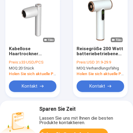
Kabellose
Reisegröße 200 Watt
Haartrockner
batteriebetriebene
Wiederaufladbares
drahtlose
Preis:
≥33 USD/PCS
Preis:
USD 31.9-29.9
Blastrockner
Haartrockner mit
MOQ:
20 Stück
MOQ:
Verhandlungsfähig
Tragbares
geringer
Haartrockner für
Geräuschleistung
Holen Sie sich aktuelle Preis
Holen Sie sich aktuelle Preis
Haustiere mit
heißem und kaltem
Kontakt
Kontakt
Wind für Reisen im
Freien
Sparen Sie Zeit
Lassen Sie uns mit Ihnen die besten
Produkte kontaktieren.