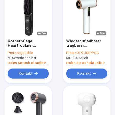
Körperpflege
Wiederaufladbarer
Haartrockner
tragbarer
elektrische Bürste
Haartrockner mit 2-
Preis:
negotiable
Preis:
≥31.9 USD/PCS
Heißluft Kamm
2,5 Stunden Ladezeit
MOQ:
Verhandelbar
MOQ:
20 Stück
Wärme USB
und 11,1 V 10 A
drahtlose
Spannung
Holen Sie sich aktuelle Preis
Holen Sie sich aktuelle Preis
wiederaufladbare
Haarstrahler Bürste
Kontakt
Kontakt
Zu Hause
Produkte
Über uns