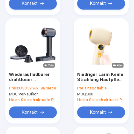
Kontakt
Kontakt
Wiederaufladbarer
Niedriger Lärm Keine
drahtloser
Strahlung Hautpflege
Haartrockner
Baby Haartrockner
Preis:
USD59.9-51.9a piece
Preis:
negotiable
unterstützt lange
85W drahtlos
MOQ:
Verkäuflich.
MOQ:
300
Akkulaufzeit, niedrige
drahtlos
Temperatur und
wiederaufladbar
Holen Sie sich aktuelle Preis
Holen Sie sich aktuelle Preis
Negativ-Ionen-
Haartrockner
Kontakt
Kontakt