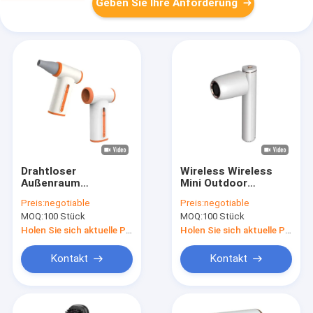
Geben Sie Ihre Anforderung
Drahtloser
Wireless Wireless
Außenraum
Mini Outdoor
Wiederaufladbarer
Wiederaufladbare
Preis:
negotiable
Preis:
negotiable
TYPE-C-Fast-
Mehrfach-
MOQ:
100 Stück
MOQ:
100 Stück
Charging
Haartrockner
Haartrockner
Hersteller in China
Holen Sie sich aktuelle Preis
Holen Sie sich aktuelle Preis
Gewalttätiger
Ventilator für dickes
Kontakt
Kontakt
Haar