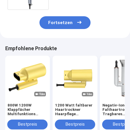
Zubehör
Fortsetzen
Empfohlene Produkte
800W 1200W
1200 Watt faltbarer
Negativ-Ionen
Klappfächer
Haartrockner
Falthaartrock
Multifunktions
Haarpflege
Tragbares
Haartrockner mit
ätherisches Öl Neue
Haushaltsmitt
Essenzöl Düse
Technologie mit
Reisen
Bestpreis
Bestpreis
Bestprei
Haarpflege
Negativ-Ionen-
Blashaartrock