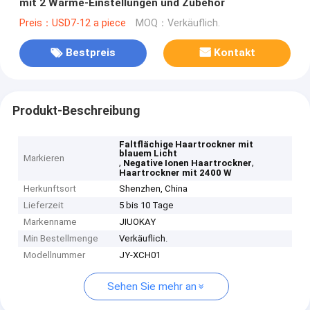
mit 2 Wärme-Einstellungen und Zubehör
Preis：USD7-12 a piece
MOQ：Verkäuflich.
Bestpreis
Kontakt
Produkt-Beschreibung
Faltflächige Haartrockner mit
blauem Licht
Markieren
,
,
Negative Ionen Haartrockner
Haartrockner mit 2400 W
Herkunftsort
Shenzhen, China
Lieferzeit
5 bis 10 Tage
Markenname
JIUOKAY
Min Bestellmenge
Verkäuflich.
Modellnummer
JY-XCH01
Sehen Sie mehr an