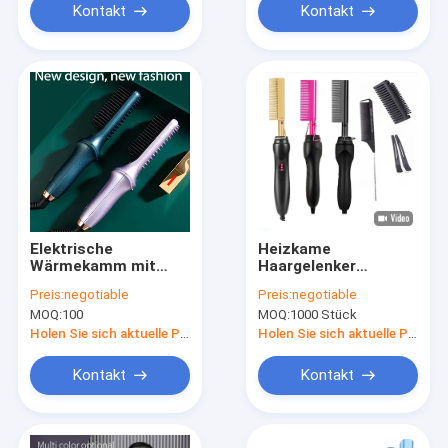
Kontakt
Kontakt
Elektrische
Heizkame
Wärmekamm mit
Haargelenker
360° Drehseile in Lila
Heizkämme Keramik
Preis:
negotiable
Preis:
negotiable
ABS PTC
Mehrfunktions
MOQ:
100
MOQ:
1000 Stück
Kupfer Elektrischer
Heißkame
Holen Sie sich aktuelle Preis
Holen Sie sich aktuelle Preis
Kontakt
Kontakt