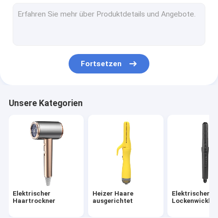
Heißluftbürste
elektrischer heißer Kamm
Haustier-Haartrockner
Fortsetzen
Hochgeschwindigkeitshaartrockner
Faltbarer Haartrockner
Unsere Kategorien
Kabellose Haartrockner
Multifunktionaler Haarstiller
Elektrischer
Heizer Haare
Elektrischer H
Haartrockner
ausgerichtet
Lockenwickler