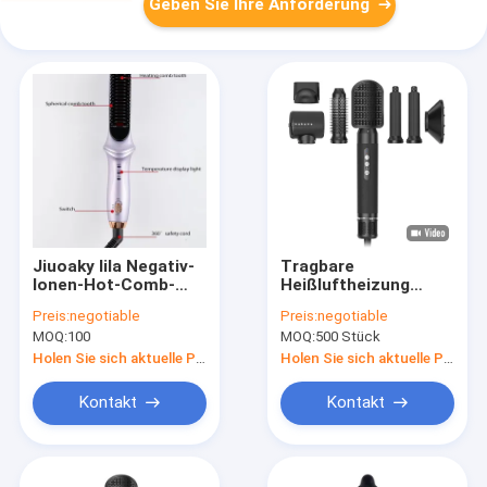
Geben Sie Ihre Anforderung
Jiuoaky lila Negativ-
Tragbare
Ionen-Hot-Comb-
Heißluftheizung
Gleichmacher mit
Haargelenker mit
Preis:
negotiable
Preis:
negotiable
integriertem Kamm-
Einstelltemperatur
MOQ:
100
MOQ:
500 Stück
Zubehör
Holen Sie sich aktuelle Preis
Holen Sie sich aktuelle Preis
Kontakt
Kontakt