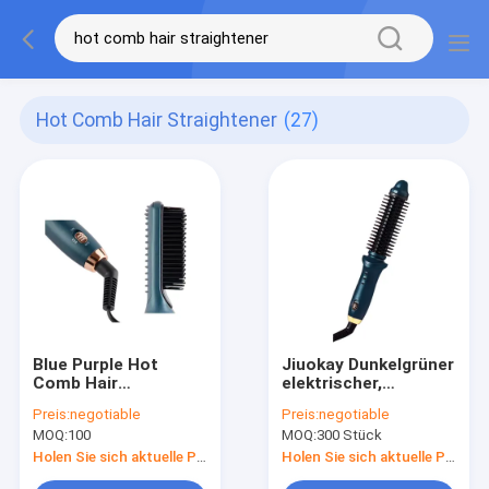
Hot Comb Hair Straightener
(27)
Blue Purple Hot
Jiuokay Dunkelgrüner
Comb Hair
elektrischer,
Straightener für
zylindrischer, heißer
Preis:
negotiable
Preis:
negotiable
Frauen mit 3 Temps
Kamm-Haarstrahler
MOQ:
100
MOQ:
300 Stück
20s Schnellheizung
für schnelles Styling
Holen Sie sich aktuelle Preis
Holen Sie sich aktuelle Preis