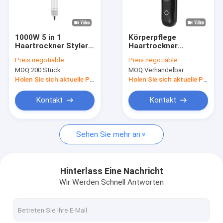
Werksbesichtigung
Qualitätskontrolle
1000W 5 in 1
Körperpflege
Haartrockner Styler
Haartrockner
Kontakt mit uns
mit Heißluftbürste
elektrische Bürste
Preis:
negotiable
Preis:
negotiable
Heißluft Kamm
MOQ:
200 Stück
MOQ:
Verhandelbar
Wärme USB
Neuigkeiten
drahtlose
Holen Sie sich aktuelle Preis
Holen Sie sich aktuelle Preis
wiederaufladbare
Haarstrahler Bürste
Rechtssachen
Kontakt
Kontakt
Bitte um ein Angebot
Sehen Sie mehr an
Elektrischer Haartrockner
Hinterlass Eine Nachricht
Wir Werden Schnell Antworten
Heizer Haare ausgerichtet
Elektrischer Haar-Lockenwickler