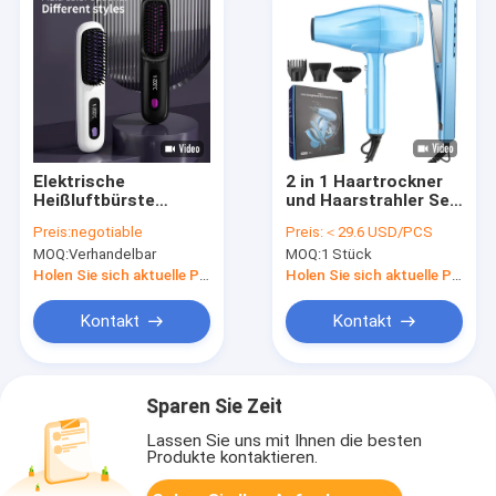
Elektrische
2 in 1 Haartrockner
Heißluftbürste
und Haarstrahler Set
Keramik-
Professionelle
Preis:
negotiable
Preis:
＜29.6 USD/PCS
Haarstrahler-Kamm
Hochleistungs
MOQ:
Verhandelbar
MOQ:
1 Stück
mit Negativ-Ionen-
2200W Haarpflege
Technologie und
Geschenk Set
Holen Sie sich aktuelle Preis
Holen Sie sich aktuelle Preis
Drehseile
Kontakt
Kontakt
Sparen Sie Zeit
Lassen Sie uns mit Ihnen die besten
Produkte kontaktieren.