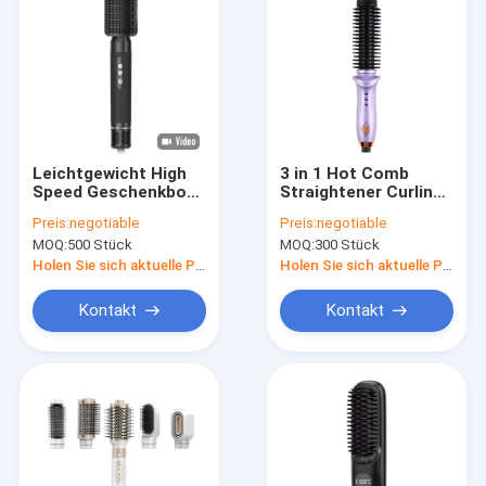
Leichtgewicht High
3 in 1 Hot Comb
Speed Geschenkbox
Straightener Curling
Haargelenker Styler
Iron Professionelle
Preis:
negotiable
Preis:
negotiable
mit Zubehör
Haarstyling
MOQ:
500 Stück
MOQ:
300 Stück
Werkzeuge Schnelle
Befestigung Styling
Holen Sie sich aktuelle Preis
Holen Sie sich aktuelle Preis
Kontakt
Kontakt
Zu Hause
Produkte
Über uns