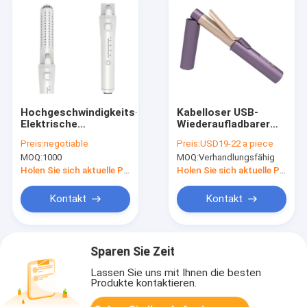
Hochgeschwindigkeits-
Kabelloser USB-
Elektrische
Wiederaufladbarer
Haarkurbeln
elektrischer
Preis:
negotiable
Preis:
USD19-22 a piece
Reisefreundlich
Haarkurbel
MOQ:
1000
MOQ:
Verhandlungsfähig
Leichtgewicht
Curling Eisen 2 in 1
Holen Sie sich aktuelle Preis
Holen Sie sich aktuelle Preis
Kontakt
Kontakt
Sparen Sie Zeit
Lassen Sie uns mit Ihnen die besten
Produkte kontaktieren.