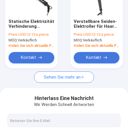
Werksbesichtigung
Qualitätskontrolle
Statische Elektrizität
Verstellbare Seiden-
Verhinderung
Elektroller für Haare
Kontakt mit uns
Erhitzte Haarwalzen
mit hoher
Preis:
USD12-13 a piece
Preis:
USD12-13 a piece
mit LCD-Display und
Konzentration an
MOQ:
Verkäuflich.
MOQ:
Verkäuflich.
Negativ-Ionen
Negativ-Ionen-
Neuigkeiten
Technologie
Holen Sie sich aktuelle Preis
Holen Sie sich aktuelle Preis
Rechtssachen
Kontakt
Kontakt
Bitte um ein Angebot
Sehen Sie mehr an
Elektrischer Haartrockner
Hinterlass Eine Nachricht
Wir Werden Schnell Antworten
Heizer Haare ausgerichtet
Elektrischer Haar-Lockenwickler