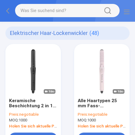
Elektrischer Haar-Lockenwickler
(48)
Keramische
Alle Haartypen 25
Beschichtung 2 in 1
mm Fass-
Elektrischer
Heizhaarwalzen mit
Preis:
negotiable
Preis:
negotiable
Haarkürzer Alle
keramisch
MOQ:
1000
MOQ:
1000
Haartypen
beschichteten
Haargelenker
Platten
Holen Sie sich aktuelle Preis
Holen Sie sich aktuelle Preis
Schwarz