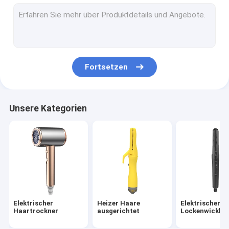
Heißluftbürste
elektrischer heißer Kamm
Haustier-Haartrockner
Fortsetzen
Hochgeschwindigkeitshaartrockner
Faltbarer Haartrockner
Unsere Kategorien
Kabellose Haartrockner
Multifunktionaler Haarstiller
Elektrischer
Heizer Haare
Elektrischer H
Haartrockner
ausgerichtet
Lockenwickler