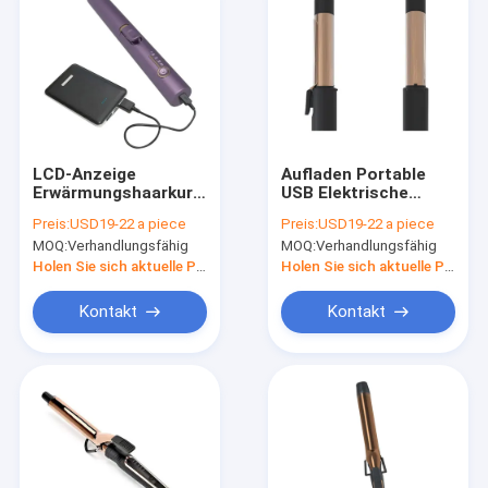
LCD-Anzeige
Aufladen Portable
Erwärmungshaarkurbeln
USB Elektrische
Rosa-Kurbeln mit
Haarkurbel Wireless
Preis:
USD19-22 a piece
Preis:
USD19-22 a piece
Bürstenlosen
Curling Eisen mit
MOQ:
Verhandlungsfähig
MOQ:
Verhandlungsfähig
Gleichstrommotor
Keramikbeschichtung
Holen Sie sich aktuelle Preis
Holen Sie sich aktuelle Preis
Kontakt
Kontakt
Zu Hause
Produkte
Über uns