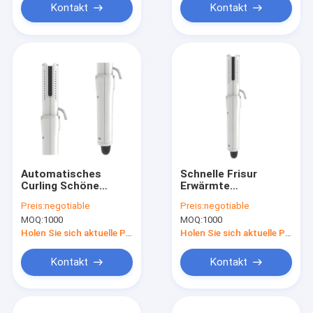
Kontakt
Kontakt
Automatisches
Schnelle Frisur
Curling Schöne
Erwärmte
elektrische
Haarkurbeln Haare in
Preis:
negotiable
Preis:
negotiable
Haarwalzen
einem Schlag curling
MOQ:
1000
MOQ:
1000
verstellbare
und straighten
Wellenwollrolle
Holen Sie sich aktuelle Preis
Holen Sie sich aktuelle Preis
Kontakt
Kontakt