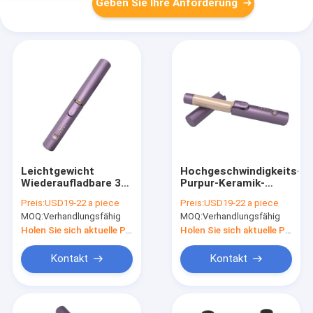
Geben Sie Ihre Anforderung
Leichtgewicht
Hochgeschwindigkeits-
Wiederaufladbare 3
Purpur-Keramik-
Wärme-Einstellungen
Platten-
Preis:
USD19-22 a piece
Preis:
USD19-22 a piece
Reisen Heizwalzen
Heizhaarwalzen mit
MOQ:
Verhandlungsfähig
MOQ:
Verhandlungsfähig
Für Hotel
weltweiten Steckern
Holen Sie sich aktuelle Preis
Holen Sie sich aktuelle Preis
Kontakt
Kontakt