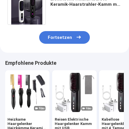
Keramik-Haarstrahler-Kamm mit
Negativ-Ionen-Technologie und
Drehseile
Fortsetzen
Empfohlene Produkte
Heizkame
Reisen Elektrische
Kabellose
Haargelenker
Haargelenker Kamm
Haargelenkbür
Heizkämme Keramik
mit USB
mit 4 Tempera