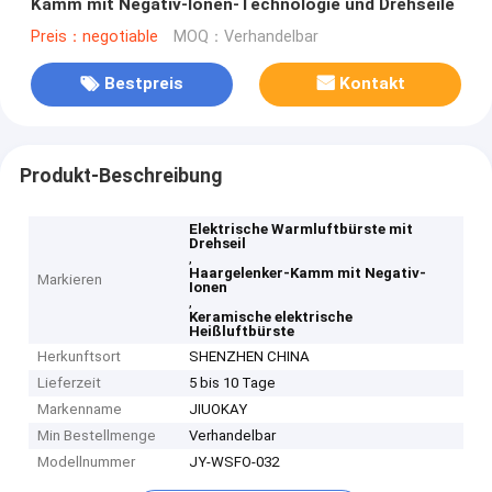
Kamm mit Negativ-Ionen-Technologie und Drehseile
Preis：negotiable
MOQ：Verhandelbar
Bestpreis
Kontakt
Produkt-Beschreibung
Elektrische Warmluftbürste mit
Drehseil
,
Haargelenker-Kamm mit Negativ-
Markieren
Ionen
,
Keramische elektrische
Heißluftbürste
Herkunftsort
SHENZHEN CHINA
Lieferzeit
5 bis 10 Tage
Markenname
JIUOKAY
Min Bestellmenge
Verhandelbar
Modellnummer
JY-WSFO-032