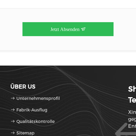
Jetzt Absenden
ÜBER US
Sh
Unternehmensprofil
Te
Fabrik-Ausflug
Xin
geg
Qualitätskontrolle
En
Sitemap
Hau