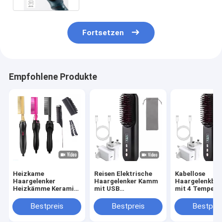
Fortsetzen
Empfohlene Produkte
Heizkame
Reisen Elektrische
Kabellose
Haargelenker
Haargelenker Kamm
Haargelenkbür
Heizkämme Keramik
mit USB
mit 4 Tempera
Mehrfunktions
wiederaufladbar und
Einstellungen
Kupfer Elektrischer
6 Fuß Schnurlänge
Schnellladung
Bestpreis
Bestpreis
Bestprei
Heißkame