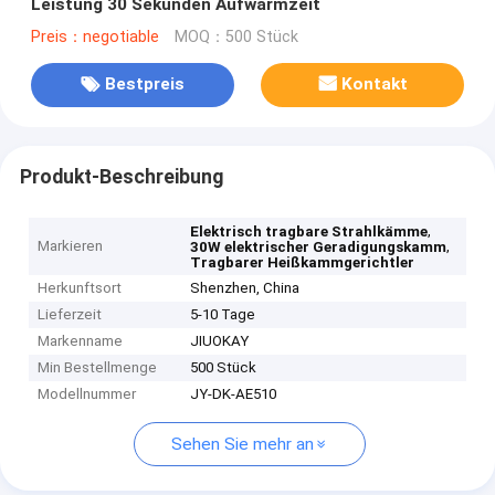
Leistung 30 Sekunden Aufwärmzeit
Preis：negotiable
MOQ：500 Stück
Bestpreis
Kontakt
Produkt-Beschreibung
,
Elektrisch tragbare Strahlkämme
Markieren
,
30W elektrischer Geradigungskamm
Tragbarer Heißkammgerichtler
Herkunftsort
Shenzhen, China
Lieferzeit
5-10 Tage
Markenname
JIUOKAY
Min Bestellmenge
500 Stück
Modellnummer
JY-DK-AE510
Sehen Sie mehr an