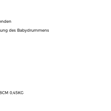
wenden
cklung des Babydrummens
*8CM 0,45KG