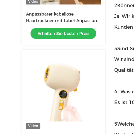
Video
2Können
Anpassbarer kabellose
Ja! Wir
Haartrockner mit Label-Anpassung
Kunden z
und Farboptionen
Erhalten Sie besten Preis
3Sind S
Wir sind
Qualitä
4- Was i
Es ist 
5Welche
Video